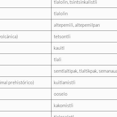
tlalolin, tsintsinkalistli
tlalolin
altepemili, altepemilpan
volcánica)
tetsontli
kauitl
tlali
semtlaltipak, tlaltikpak, semanaua
nimal prehistórico)
kuitlamistli
ooselo
kakomistli
tlaloselotl