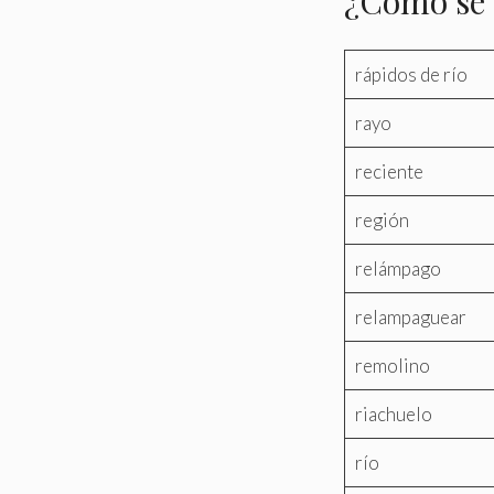
¿Cómo se 
rápidos de río
rayo
reciente
región
relámpago
relampaguear
remolino
riachuelo
río