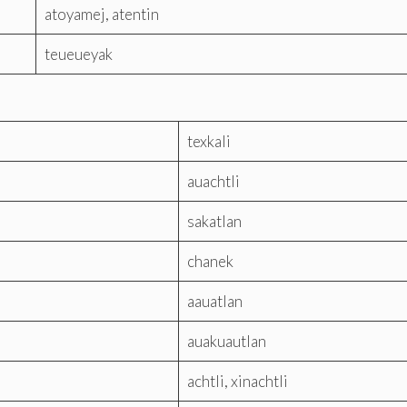
atoyamej, atentin
teueueyak
texkali
auachtli
sakatlan
chanek
aauatlan
auakuautlan
achtli, xinachtli