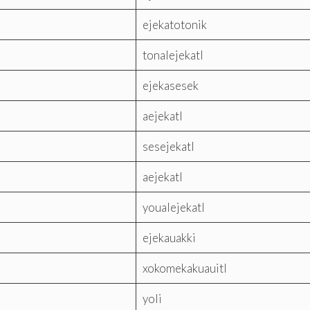
ejekatotonik
tonalejekatl
ejekasesek
aejekatl
sesejekatl
aejekatl
youalejekatl
ejekauakki
xokomekakuauitl
yoli