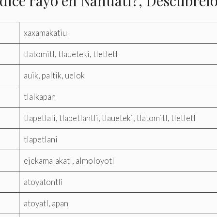
dice rayo en Náhuatl?, Descúbrelo
xaxamakatiu
tlatomitl, tlaueteki, tletletl
auik, paltik, uelok
tlalkapan
tlapetlali, tlapetlantli, tlaueteki, tlatomitl, tletletl
tlapetlani
ejekamalakatl, almoloyotl
atoyatontli
atoyatl, apan