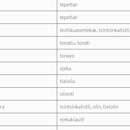
tepetlan
tepetlan
techikuasentekak, tsintsinkalistli,
tonatiu, tonati
tonayo
ejeka
tlalolia
olimitl
rra
tsintsinkalistli, olin, tlalolin
ejekakiauitl