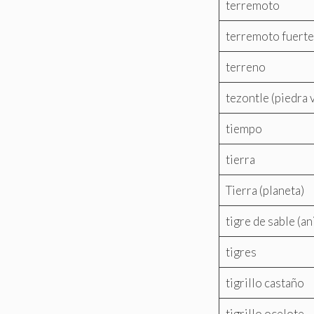
terremoto
terremoto fuerte
terreno
tezontle (piedra 
tiempo
tierra
Tierra (planeta)
tigre de sable (a
tigres
tigrillo castaño
tigrillo ocelote