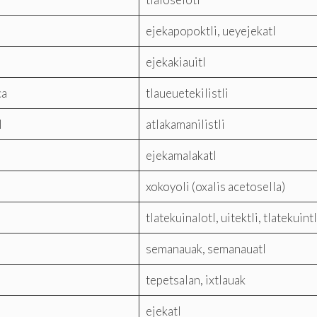
ejekapopoktli, ueyejekatl
ejekakiauitl
ca
tlaueuetekilistli
l
atlakamanilistli
ejekamalakatl
xokoyoli (oxalis acetosella)
tlatekuinalotl, uitektli, tlatekuintl
semanauak, semanauatl
tepetsalan, ixtlauak
ejekatl