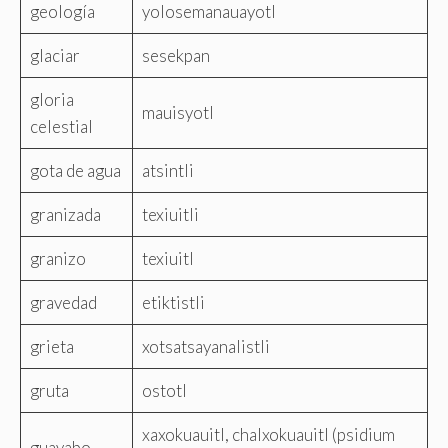
geología
yolosemanauayotl
glaciar
sesekpan
gloria
mauisyotl
celestial
gota de agua
atsintli
granizada
texiuitli
granizo
texiuitl
gravedad
etiktistli
grieta
xotsatsayanalistli
gruta
ostotl
xaxokuauitl, chalxokuauitl (psidium
guayabo