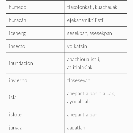
húmedo
tlaxolonkatl, kuachauak
huracán
ejekanamiktilistli
iceberg
sesekpan, asesekpan
insecto
yolkatsin
apachioualistli,
inundación
atlitlalakiak
invierno
tlaseseyan
anepantlalpan, tlaluak,
isla
ayoualtlali
islote
anepantlalpan
jungla
aauatlan