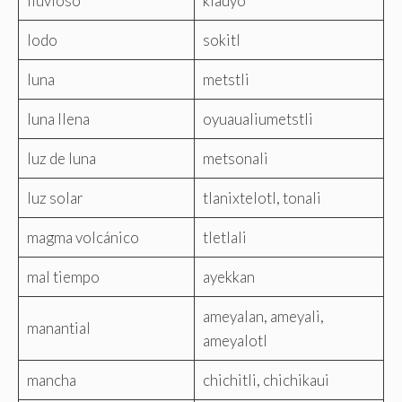
lluvioso
kiauyo
lodo
sokitl
luna
metstli
luna llena
oyuaualiumetstli
luz de luna
metsonali
luz solar
tlanixtelotl, tonali
magma volcánico
tletlali
mal tiempo
ayekkan
ameyalan, ameyali,
manantial
ameyalotl
mancha
chichitli, chichikaui