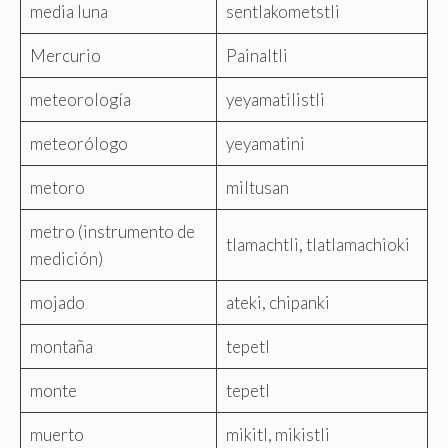
media luna
sentlakometstli
Mercurio
Painaltli
meteorología
yeyamatilistli
meteorólogo
yeyamatini
metoro
miltusan
metro (instrumento de
tlamachtli, tlatlamachioki
medición)
mojado
ateki, chipanki
montaña
tepetl
monte
tepetl
muerto
mikitl, mikistli