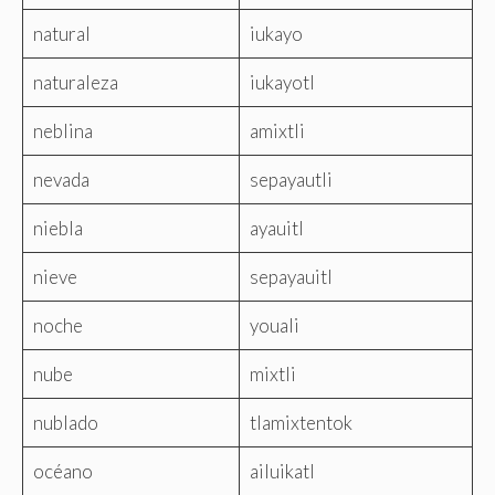
natural
iukayo
naturaleza
iukayotl
neblina
amixtli
nevada
sepayautli
niebla
ayauitl
nieve
sepayauitl
noche
youali
nube
mixtli
nublado
tlamixtentok
océano
ailuikatl