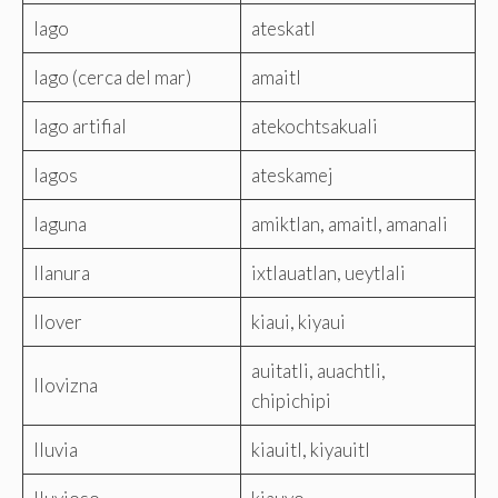
lago
ateskatl
lago (cerca del mar)
amaitl
lago artifial
atekochtsakuali
lagos
ateskamej
laguna
amiktlan, amaitl, amanali
llanura
ixtlauatlan, ueytlali
llover
kiaui, kiyaui
auitatli, auachtli,
llovizna
chipichipi
lluvia
kiauitl, kiyauitl