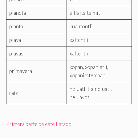
planeta
sitlaltsitsimitl
planta
kuautontli
playa
xaltentli
playas
xaltentin
xopan, xopanistli,
primavera
xopanitstempan
neluatl, tlalneluatl,
raíz
neluayotl
Primera parte de este listado