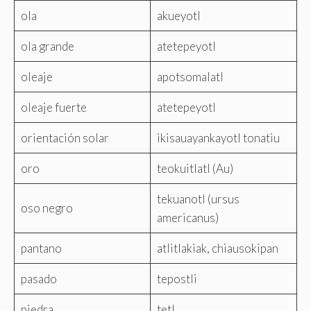
ola
akueyotl
ola grande
atetepeyotl
oleaje
apotsomalatl
oleaje fuerte
atetepeyotl
orientación solar
ikisauayankayotl tonatiu
oro
teokuitlatl (Au)
tekuanotl (ursus
oso negro
americanus)
pantano
atlitlakiak, chiausokipan
pasado
tepostli
piedra
tetl