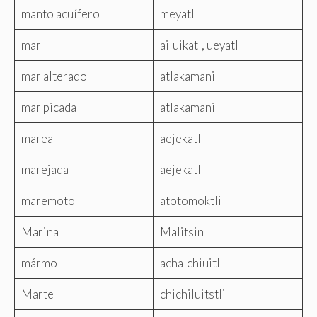
manto acuífero
meyatl
mar
ailuikatl, ueyatl
mar alterado
atlakamani
mar picada
atlakamani
marea
aejekatl
marejada
aejekatl
maremoto
atotomoktli
Marina
Malitsin
mármol
achalchiuitl
Marte
chichiluitstli