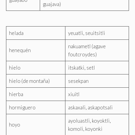
guajava)
helada
yeuatli, seuitsitli
nakuametl (agave
henequén
foutcroydes)
hielo
itskatki, setl
hielo (de montaña)
sesekpan
hierba
xiuitl
hormiguero
askaxali, askapotsali
ayoluastli, koyoktli,
hoyo
komoli, koyonki