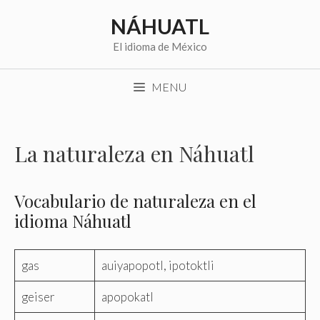
Saltar
NÁHUATL
al
contenido
El idioma de México
MENU
La naturaleza en Náhuatl
Vocabulario de naturaleza en el
idioma Náhuatl
gas
auiyapopotl, ipotoktli
geiser
apopokatl