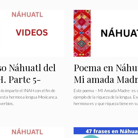
o Náhuatl del
Poema en Náhut
. Parte 5-
Mi amada Madr
rbios
 lo imparte el INAH con el fin de
Este poema – MI Amada Madre- es 
 esta hermosa lengua Mexicanca.
ejemplo de la riqueza de la lengua. 
verbios.
hermoso es y que riqueza tiene en 