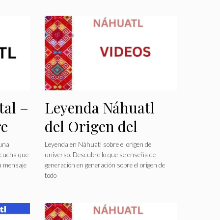
al –
Leyenda Náhuatl
e
del Origen del
Universo
una
Leyenda en Náhuatl sobre el origen del
Escucha que
universo. Descubre lo que se enseña de
su mensaje
generación en generación sobre el origen de
todo