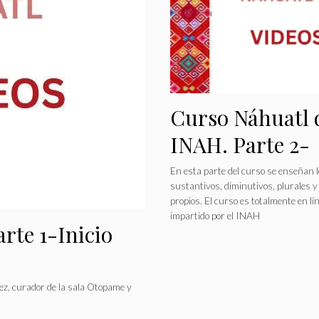
Curso Náhuatl 
INAH. Parte 2-
Sistemas de
En esta parte del curso se enseñan 
sustantivos, diminutivos, plurales 
Estructura
propios. El curso es totalmente en lí
impartido por el INAH
rte 1-Inicio
ez, curador de la sala Otopame y