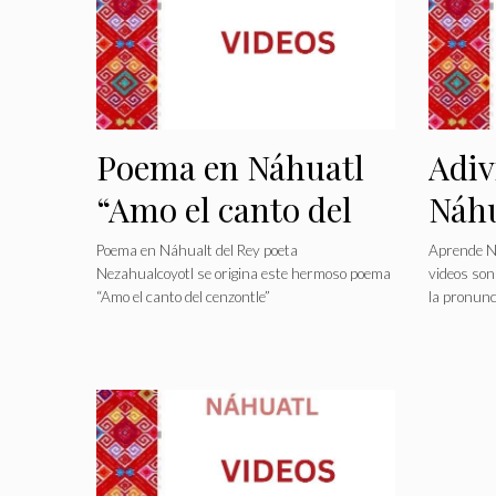
Poema en Náhuatl
Adiv
“Amo el canto del
Náhu
cenzontle”
Poema en Náhualt del Rey poeta
Aprende Ná
Nezahualcoyotl se origina este hermoso poema
videos son
“Amo el canto del cenzontle”
la pronunc