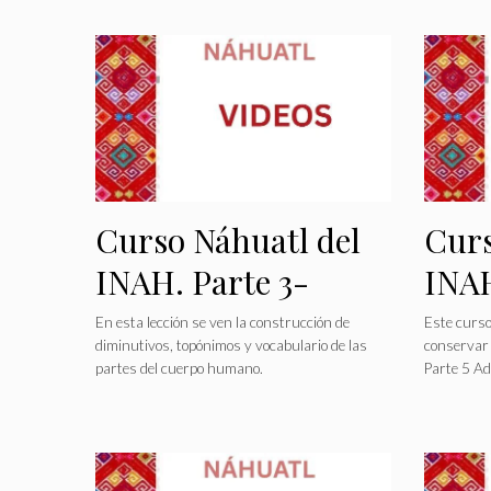
Curso Náhuatl del
Curs
INAH. Parte 3-
INAH
Estructura
Adve
En esta lección se ven la construcción de
Este curso
diminutivos, topónimos y vocabulario de las
conservar
Fonológica
partes del cuerpo humano.
Parte 5 Ad