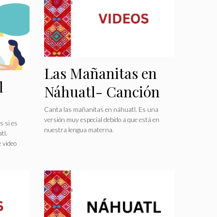
Las Mañanitas en
l
Náhuatl- Canción
Canta las mañanitas en náhuatl. Es una
versión muy especial debido a que está en
 si es
nuestra lengua materna.
tl.
 video