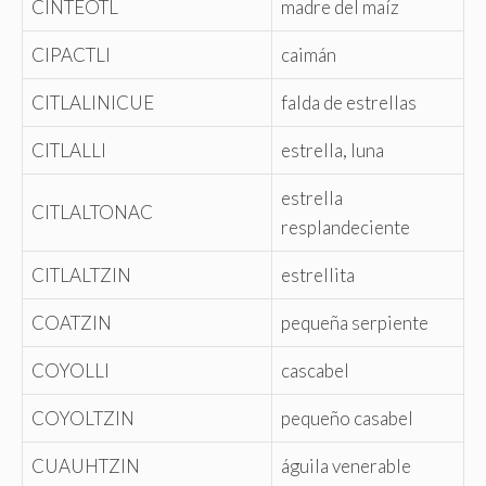
CINTEOTL
madre del maíz
CIPACTLI
caimán
CITLALINICUE
falda de estrellas
CITLALLI
estrella, luna
estrella
CITLALTONAC
resplandeciente
CITLALTZIN
estrellita
COATZIN
pequeña serpiente
COYOLLI
cascabel
COYOLTZIN
pequeño casabel
CUAUHTZIN
águila venerable