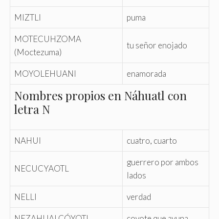
MIZTLI
puma
MOTECUHZOMA
tu señor enojado
(Moctezuma)
MOYOLEHUANI
enamorada
Nombres propios en Náhuatl con
letra N
NAHUI
cuatro, cuarto
guerrero por ambos
NECUCYAOTL
lados
NELLI
verdad
NEZAHUALCÓYOTL
coyote que ayuna