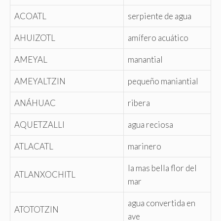
ACOATL
serpiente de agua
AHUIZOTL
amífero acuático
AMEYAL
manantial
AMEYALTZIN
pequeño maniantial
ANÁHUAC
ribera
AQUETZALLI
agua reciosa
ATLACATL
marinero
la mas bella flor del
ATLANXOCHITL
mar
agua convertida en
ATOTOTZIN
ave