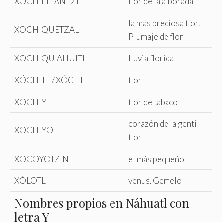
XOCHILTLANEZI
flor de la alborada
la más preciosa flor.
XOCHIQUETZAL
Plumaje de flor
XOCHIQUIAHUITL
lluvia florida
XÓCHITL / XÓCHIL
flor
XOCHIYETL
flor de tabaco
corazón de la gentil
XOCHIYOTL
flor
XOCOYOTZIN
el más pequeño
XÓLOTL
venus. Gemelo
Nombres propios en Náhuatl con
letra Y