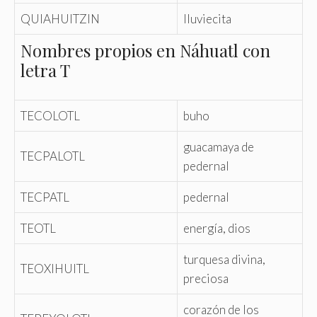
QUIAHUITZIN
lluviecita
Nombres propios en Náhuatl con
letra T
TECOLOTL
buho
guacamaya de
TECPALOTL
pedernal
TECPATL
pedernal
TEOTL
energía, dios
turquesa divina,
TEOXIHUITL
preciosa
corazón de los