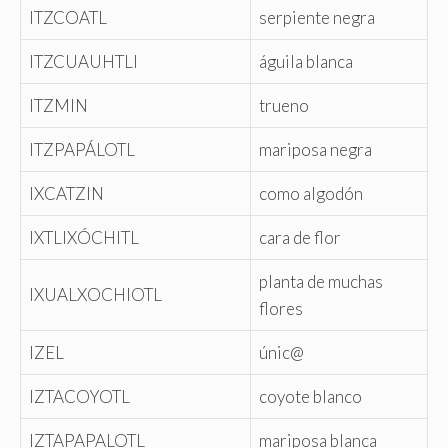
ITZCOATL
serpiente negra
ITZCUAUHTLI
águila blanca
ITZMIN
trueno
ITZPAPÁLOTL
mariposa negra
IXCATZIN
como algodón
IXTLIXÓCHITL
cara de flor
planta de muchas
IXUALXOCHIOTL
flores
IZEL
únic@
IZTACOYOTL
coyote blanco
IZTAPAPALOTL
mariposa blanca