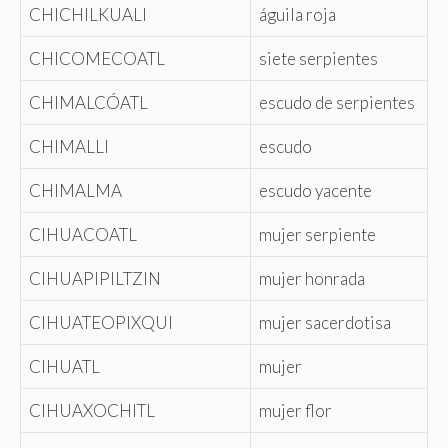
CHICHILKUALI
águila roja
CHICOMECOATL
siete serpientes
CHIMALCÓATL
escudo de serpientes
CHIMALLI
escudo
CHIMALMA
escudo yacente
CIHUACOATL
mujer serpiente
CIHUAPIPILTZIN
mujer honrada
CIHUATEOPIXQUI
mujer sacerdotisa
CIHUATL
mujer
CIHUAXOCHITL
mujer flor