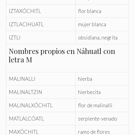
IZTAXÓCHITL
flor blanca
IZTLACIHUATL
mujer blanca
IZTLI
obsidiana, negrita
Nombres propios en Náhuatl con
letra M
MALINALLI
hierba
MALINALTZIN
hierbecita
MALINALXÓCHITL
flor de malinalli
MATLALCÓATL
serpiente-venado
MAXÓCHITL
ramo de flores