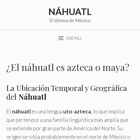
Saltar
NÁHUATL
al
contenido
El idioma de México
MENU
¿El náhuatl es azteca o maya?
La Ubicación Temporal y Geográfica
del
Náhuatl
El
náhuatl
es una lengua
uto-azteca
, lo que implica
que pertenece a una familia lingüística más amplia que
se extiende por gran parte de América del Norte. Su
origen se sitúa probablemente en el norte de México o