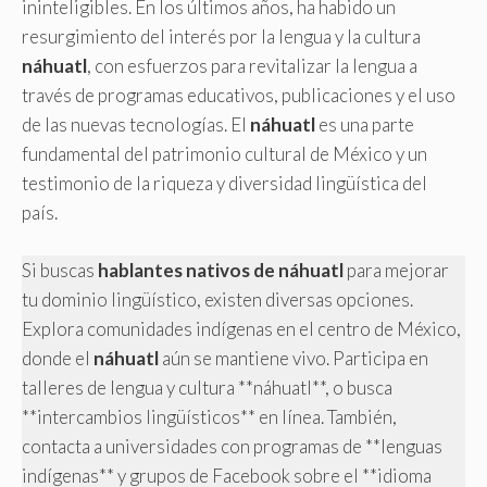
ininteligibles. En los últimos años, ha habido un
resurgimiento del interés por la lengua y la cultura
náhuatl
, con esfuerzos para revitalizar la lengua a
través de programas educativos, publicaciones y el uso
de las nuevas tecnologías. El
náhuatl
es una parte
fundamental del patrimonio cultural de México y un
testimonio de la riqueza y diversidad lingüística del
país.
Si buscas
hablantes nativos de náhuatl
para mejorar
tu dominio lingüístico, existen diversas opciones.
Explora comunidades indígenas en el centro de México,
donde el
náhuatl
aún se mantiene vivo. Participa en
talleres de lengua y cultura **náhuatl**, o busca
**intercambios lingüísticos** en línea. También,
contacta a universidades con programas de **lenguas
indígenas** y grupos de Facebook sobre el **idioma