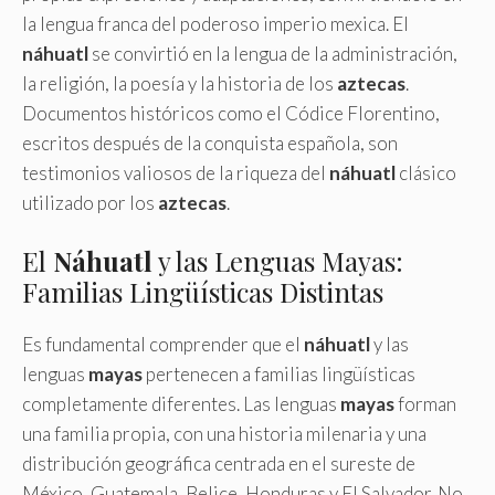
la lengua franca del poderoso imperio mexica. El
náhuatl
se convirtió en la lengua de la administración,
la religión, la poesía y la historia de los
aztecas
.
Documentos históricos como el Códice Florentino,
escritos después de la conquista española, son
testimonios valiosos de la riqueza del
náhuatl
clásico
utilizado por los
aztecas
.
El
Náhuatl
y las Lenguas Mayas:
Familias Lingüísticas Distintas
Es fundamental comprender que el
náhuatl
y las
lenguas
mayas
pertenecen a familias lingüísticas
completamente diferentes. Las lenguas
mayas
forman
una familia propia, con una historia milenaria y una
distribución geográfica centrada en el sureste de
México, Guatemala, Belice, Honduras y El Salvador. No