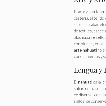
El arte y la artesan
cestería, el tejido
representaban elem
de textiles, especi
plasmaban en ellos
con plumas, era al
arte náhuatl
no er
conocimientos y va
Lengua y 
El
náhuatl
es la le
sufrió una disminu
en diversas comuni
siglos, se conserva