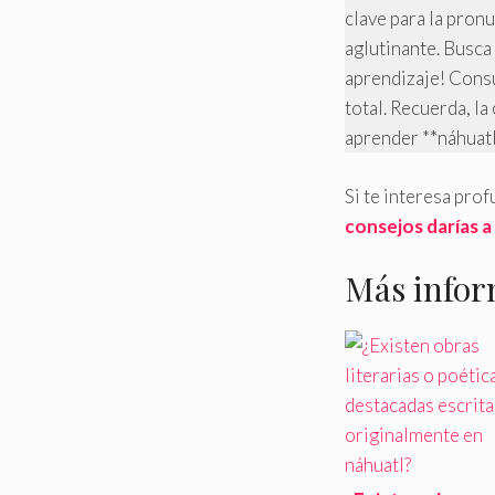
clave para la pron
aglutinante. Busca
aprendizaje! Consu
total. Recuerda, l
aprender **náhuatl
Si te interesa pro
consejos darías a
Más infor