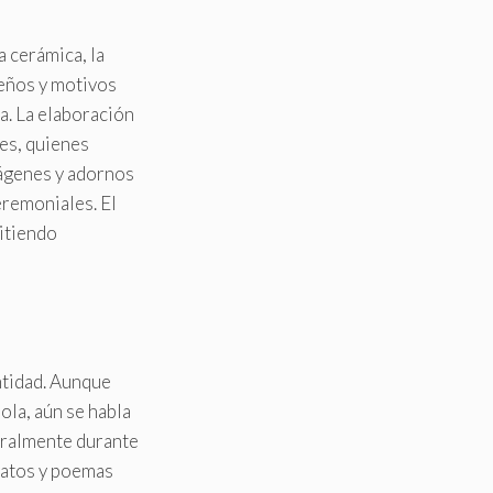
a cerámica, la
iseños y motivos
a. La elaboración
res, quienes
mágenes y adornos
eremoniales. El
mitiendo
ntidad. Aunque
ola, aún se habla
oralmente durante
elatos y poemas