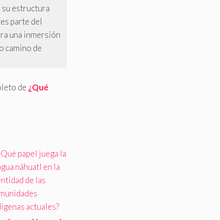
 su estructura
es parte del
ara una inmersión
so camino de
pleto de
¿Qué