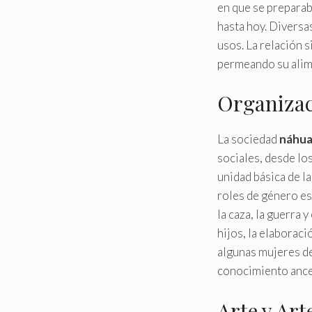
en que se preparaba
hasta hoy. Diversa
usos. La relación 
permeando su alime
Organizac
La sociedad
náhua
sociales, desde los
unidad básica de la
roles de género es
la caza, la guerra 
hijos, la elaboraci
algunas mujeres de
conocimiento ancest
Arte y Art