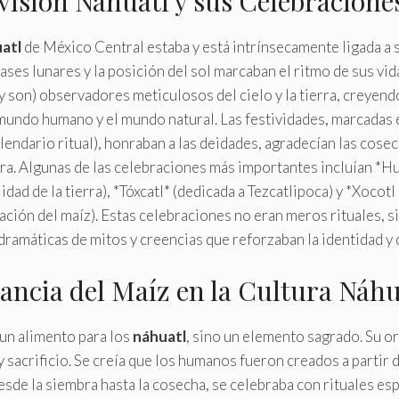
isión Náhuatl y sus Celebracione
atl
de México Central estaba y está intrínsecamente ligada a 
 fases lunares y la posición del sol marcaban el ritmo de sus vid
y son) observadores meticulosos del cielo y la tierra, creyen
mundo humano y el mundo natural. Las festividades, marcadas 
lendario ritual), honraban a las deidades, agradecían las cosec
erra. Algunas de las celebraciones más importantes incluían *H
ilidad de la tierra), *Tóxcatl* (dedicada a Tezcatlipoca) y *Xocot
ración del maíz). Estas celebraciones no eran meros rituales, s
ramáticas de mitos y creencias que reforzaban la identidad y 
ancia del Maíz en la Cultura Náhu
un alimento para los
náhuatl
, sino un elemento sagrado. Su or
 sacrificio. Se creía que los humanos fueron creados a partir d
desde la siembra hasta la cosecha, se celebraba con rituales es