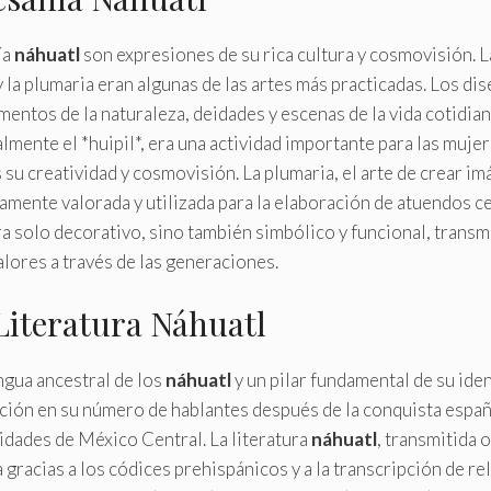
ía
náhuatl
son expresiones de su rica cultura y cosmovisión. L
 y la plumaria eran algunas de las artes más practicadas. Los d
entos de la naturaleza, deidades y escenas de la vida cotidian
almente el *huipil*, era una actividad importante para las muje
 su creatividad y cosmovisión. La plumaria, el arte de crear i
tamente valorada y utilizada para la elaboración de atuendos c
a solo decorativo, sino también simbólico y funcional, trans
lores a través de las generaciones.
Literatura Náhuatl
ngua ancestral de los
náhuatl
y un pilar fundamental de su ide
ción en su número de hablantes después de la conquista españ
dades de México Central. La literatura
náhuatl
, transmitida 
 gracias a los códices prehispánicos y a la transcripción de r