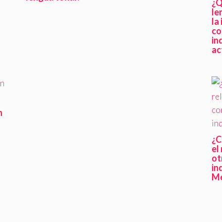
¿Q
le
la
co
in
n
ac
n
¿C
el
ot
in
Mé