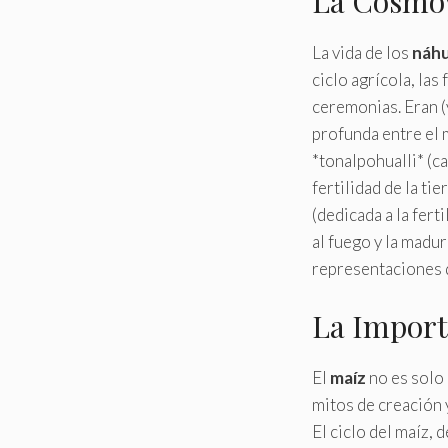
La Cosmov
La vida de los
náhu
ciclo agrícola, las
ceremonias. Eran (
profunda entre el 
*tonalpohualli* (ca
fertilidad de la ti
(dedicada a la fert
al fuego y la madu
representaciones d
La Import
El
maíz
no es solo 
mitos de creación y
El ciclo del maíz, 