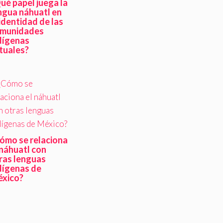
ué papel juega la
ngua náhuatl en
 identidad de las
munidades
dígenas
tuales?
ómo se relaciona
 náhuatl con
ras lenguas
dígenas de
xico?