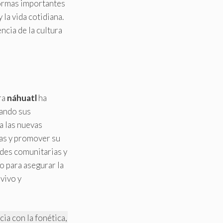
 formas importantes
 la vida cotidiana.
ncia de la cultura
ra
náhuatl
ha
ando sus
a las nuevas
ras y promover su
ades comunitarias y
o para asegurar la
 vivo y
cia con la fonética,