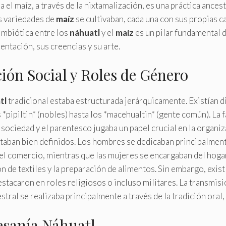
 el maíz, a través de la nixtamalización, es una práctica ances
s variedades de
maíz
se cultivaban, cada una con sus propias ca
simbiótica entre los
náhuatl
y el
maíz
es un pilar fundamental d
ntación, sus creencias y su arte.
ión Social y Roles de Género
tl
tradicional estaba estructurada jerárquicamente. Existían d
 *pipiltin* (nobles) hasta los *macehualtin* (gente común). La f
 sociedad y el parentesco jugaba un papel crucial en la organiz
taban bien definidos. Los hombres se dedicaban principalmente
y el comercio, mientras que las mujeres se encargaban del hogar
ón de textiles y la preparación de alimentos. Sin embargo, exis
stacaron en roles religiosos o incluso militares. La transmisi
ral se realizaba principalmente a través de la tradición oral, 
esanía Náhuatl