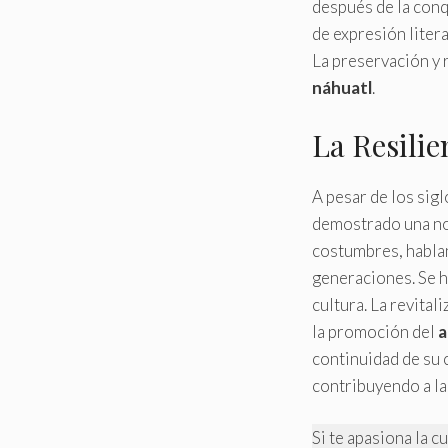
después de la conqu
de expresión litera
La preservación y r
náhuatl
.
La Resilie
A pesar de los sigl
demostrado una no
costumbres, hablan
generaciones. Se h
cultura. La revital
la promoción del
a
continuidad de su c
contribuyendo a la
Si te apasiona la c