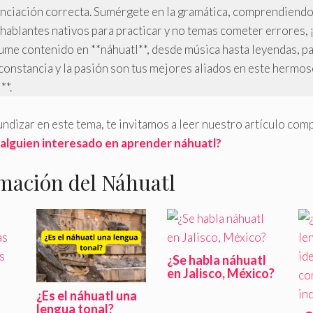
unciación correcta. Sumérgete en la gramática, comprendiendo
 hablantes nativos para practicar y no temas cometer errores, ¡
me contenido en **náhuatl**, desde música hasta leyendas, p
a constancia y la pasión son tus mejores aliados en este hermo
**.
fundizar en este tema, te invitamos a leer nuestro artículo com
 alguien interesado en aprender náhuatl?
mación del Náhuatl
¿Se habla náhuatl
en Jalisco, México?
¿Es el náhuatl una
lengua tonal?