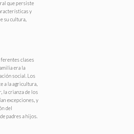
tral que persiste
racterísticas y
e su cultura,
iferentes clases
amilia era la
ación social. Los
 a la agricultura,
, la crianza de los
tían excepciones, y
ón del
de padres a hijos.