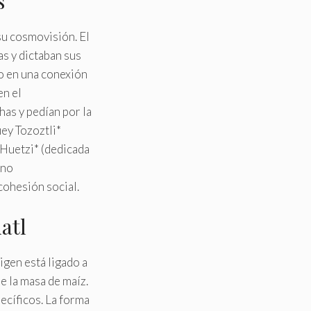
s
su cosmovisión. El
as y dictaban sus
do en una conexión
en el
has y pedían por la
uey Tozoztli*
l Huetzi* (dedicada
ino
cohesión social.
atl
igen está ligado a
e la masa de maíz.
pecíficos. La forma