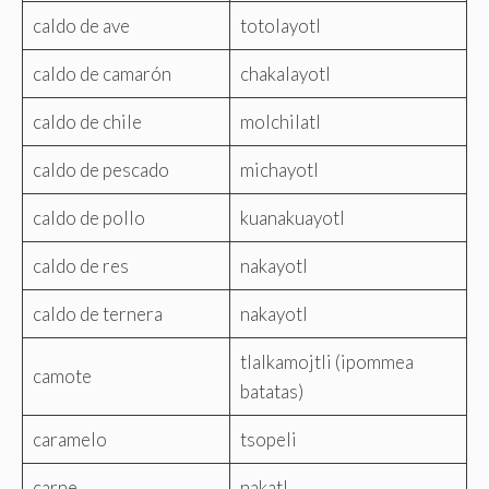
caldo de ave
totolayotl
caldo de camarón
chakalayotl
caldo de chile
molchilatl
caldo de pescado
michayotl
caldo de pollo
kuanakuayotl
caldo de res
nakayotl
caldo de ternera
nakayotl
tlalkamojtli (ipommea
camote
batatas)
caramelo
tsopeli
carne
nakatl