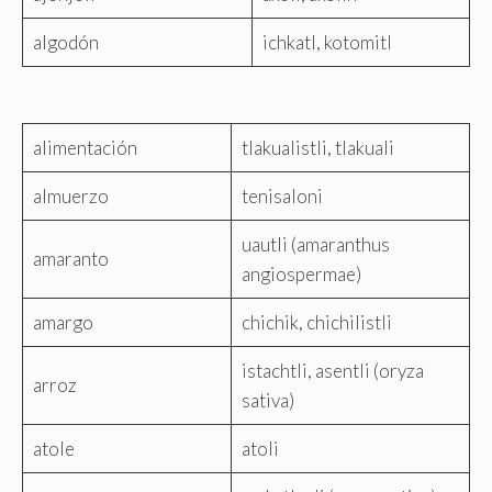
algodón
ichkatl, kotomitl
alimentación
tlakualistli, tlakuali
almuerzo
tenisaloni
uautli (amaranthus
amaranto
angiospermae)
amargo
chichik, chichilistli
istachtli, asentli (oryza
arroz
sativa)
atole
atoli