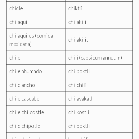
chicle
chiktli
chilaquil
chilakili
chilaquiles (comida
chilakilitl
mexicana)
chile
chili (capsicum annuum)
chile ahumado
chilpoktli
chile ancho
chilchili
chile cascabel
chilayakatl
chile chilcostle
chilkostli
chile chipotle
chilpoktli