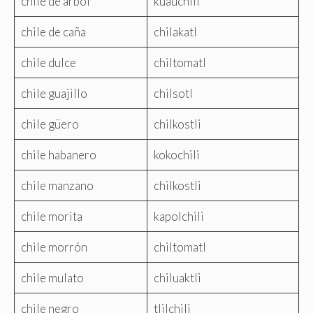
chile de árbol
kuauchili
chile de caña
chilakatl
chile dulce
chiltomatl
chile guajillo
chilsotl
chile güero
chilkostli
chile habanero
kokochili
chile manzano
chilkostli
chile morita
kapolchili
chile morrón
chiltomatl
chile mulato
chiluaktli
chile negro
tlilchili