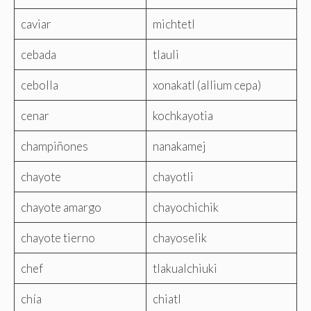
caviar
michtetl
cebada
tlauli
cebolla
xonakatl (allium cepa)
cenar
kochkayotia
champiñones
nanakamej
chayote
chayotli
chayote amargo
chayochichik
chayote tierno
chayoselik
chef
tlakualchiuki
chía
chiatl