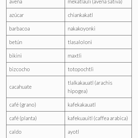
avena
mekatlauli (avena sativa)
azúcar
chiankakatl
barbacoa
nakakoyonki
betún
tlasaloloni
bikini
maxtli
bizcocho
totopochtli
tlalkakauatl (arachis
cacahuate
hipogea)
café (grano)
kafekakauatl
café (planta)
kafekuauitl (caffea arabica)
caldo
ayotl