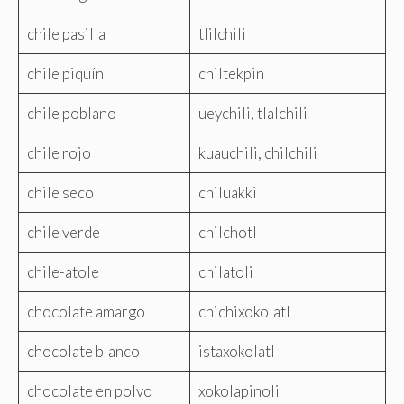
chile pasilla
tlilchili
chile piquín
chiltekpin
chile poblano
ueychili, tlalchili
chile rojo
kuauchili, chilchili
chile seco
chiluakki
chile verde
chilchotl
chile-atole
chilatoli
chocolate amargo
chichixokolatl
chocolate blanco
istaxokolatl
chocolate en polvo
xokolapinoli