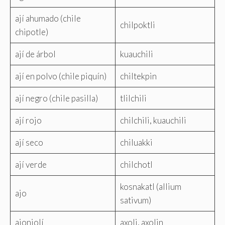
ají ahumado (chile
chilpoktli
chipotle)
ají de árbol
kuauchili
ají en polvo (chile piquín)
chiltekpin
ají negro (chile pasilla)
tlilchili
ají rojo
chilchili, kuauchili
ají seco
chiluakki
ají verde
chilchotl
kosnakatl (allium
ajo
sativum)
ajonjolí
axoli, axolin