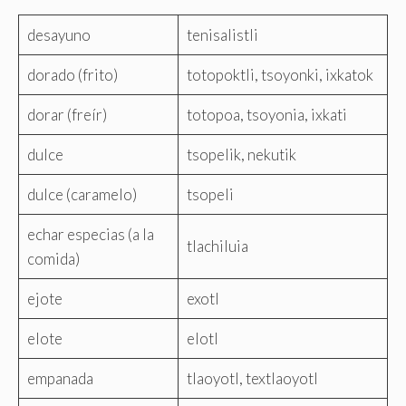
desayuno
tenisalistli
dorado (frito)
totopoktli, tsoyonki, ixkatok
dorar (freír)
totopoa, tsoyonia, ixkati
dulce
tsopelik, nekutik
dulce (caramelo)
tsopeli
echar especias (a la
tlachiluia
comida)
ejote
exotl
elote
elotl
empanada
tlaoyotl, textlaoyotl