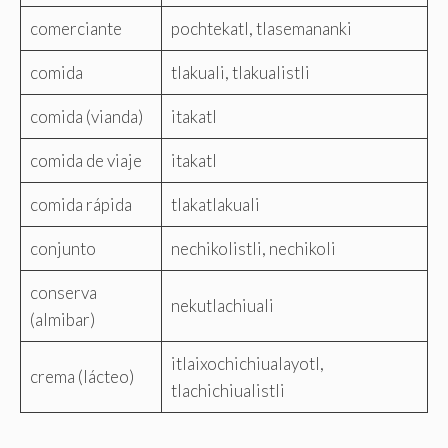
comerciante
pochtekatl, tlasemananki
comida
tlakuali, tlakualistli
comida (vianda)
itakatl
comida de viaje
itakatl
comida rápida
tlakatlakuali
conjunto
nechikolistli, nechikoli
conserva
nekutlachiuali
(almibar)
itlaixochichiualayotl,
crema (lácteo)
tlachichiualistli