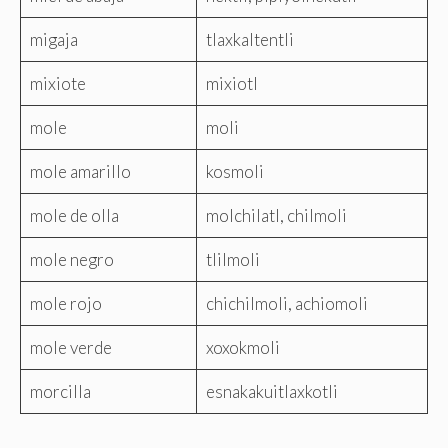
migaja
tlaxkaltentli
mixiote
mixiotl
mole
moli
mole amarillo
kosmoli
mole de olla
molchilatl, chilmoli
mole negro
tlilmoli
mole rojo
chichilmoli, achiomoli
mole verde
xoxokmoli
morcilla
esnakakuitlaxkotli