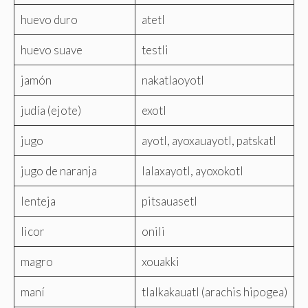
huevo duro
atetl
huevo suave
testli
jamón
nakatlaoyotl
judía (ejote)
exotl
jugo
ayotl, ayoxauayotl, patskatl
jugo de naranja
lalaxayotl, ayoxokotl
lenteja
pitsauasetl
licor
onili
magro
xouakki
maní
tlalkakauatl (arachis hipogea)