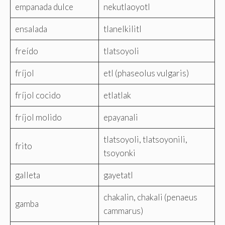
empanada dulce
nekutlaoyotl
ensalada
tlanelkilitl
freído
tlatsoyoli
fríjol
etl (phaseolus vulgaris)
fríjol cocido
etlatlak
fríjol molido
epayanali
tlatsoyoli, tlatsoyonili,
frito
tsoyonki
galleta
gayetatl
chakalin, chakali (penaeus
gamba
cammarus)