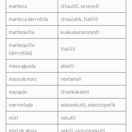
manteca
chiauitli, seseyotl
manteca derretida
chiauiatik, tlatilili
mantequilla
kuakuaueseseyotl
mantequilla
tlatilili
(derretida)
masa aguada
atextli
masa de maíz
nextamali
mazapán
chiankakatetl
mermelada
xokonekutli, xokotsopelik
miel
nekutli
miel de abaja
nektli, pipiyolnekutli