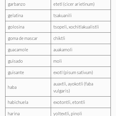
garbanzo
etetl (cicer arietinum)
gelatina
tsakuanili
golosina
tsopeli, xochitlakualistli
goma de mascar
chiktli
guacamole
auakamoli
guisado
moli
guisante
exotl (pisum sativum)
auaxtli, ayokotli (faba
haba
vulgaris)
habichuela
exotontli, etontli
harina
yoltextli, pinoli