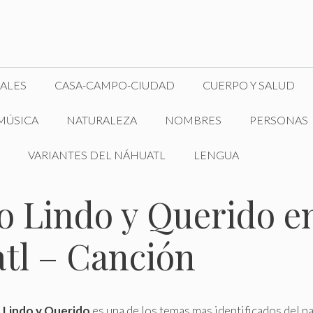
ALES
CASA-CAMPO-CIUDAD
CUERPO Y SALUD
MÚSICA
NATURALEZA
NOMBRES
PERSONAS
VARIANTES DEL NÁHUATL
LENGUA
o Lindo y Querido e
tl – Canción
 Lindo y Querido
es una de los temas mas identificados del paí