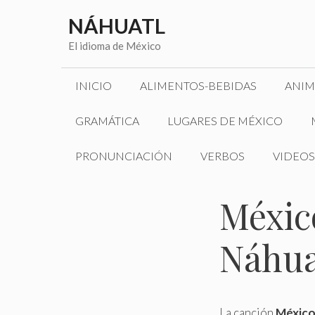
Saltar
NÁHUATL
al
contenido
El idioma de México
INICIO
ALIMENTOS-BEBIDAS
ANIM
GRAMÁTICA
LUGARES DE MÉXICO
PRONUNCIACIÓN
VERBOS
VIDEOS
Méxic
Náhua
La canción
México