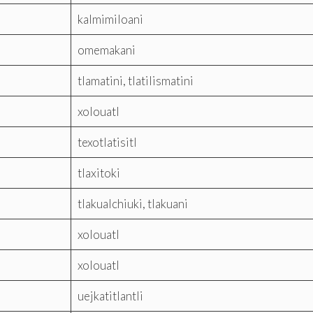
kalmimiloani
omemakani
tlamatini, tlatilismatini
xolouatl
texotlatisitl
tlaxitoki
tlakualchiuki, tlakuani
xolouatl
xolouatl
uejkatitlantli