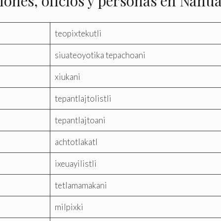
iones, oficios y personas en Náhua
teopixtekutli
siuateoyotika tepachoani
xiukani
tepantlajtolistli
tepantlajtoani
achtotlakatl
ixeuayilistli
tetlamamakani
milpixki