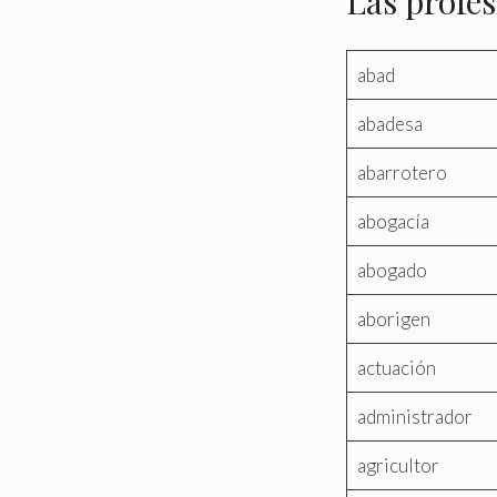
Las profes
abad
abadesa
abarrotero
abogacía
abogado
aborigen
actuación
administrador
agricultor