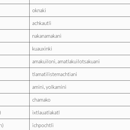
oknaki
achkautli
nakanamakani
kuauxinki
amakuiloni, amatlakuilotsakuani
tlamatilistemachtiani
amini, yolkamini
chamako
)
ixtlauatlakatl
n)
ichpochtli