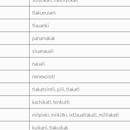
tlakueuiani
tlauanki
panamakak
siuanauali
nauali
nenexolotl
tlakatsintli, pili, tlakatl
kachikatl, tenkutli
milpixki, milkitki, ixtlauatlakatl, miltlakatl
kuikani, tlakuikak