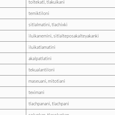
toltekatl, tlakuikani
temiktiloni
sitlalmatini, tlachixki
iluikanemini, sitlalteposakalteyakanki
iluikatlamatini
akalpatlatini
tekualantiloni
maseuani, mitotiani
teximani
tlachpanani, tlachpani
solyokan, tlasolyokan