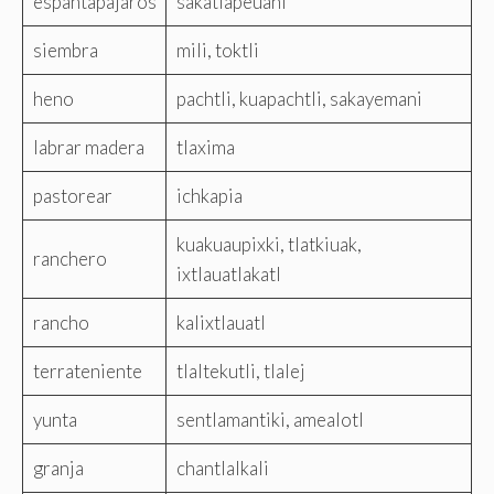
espantapájaros
sakatlapeuani
siembra
mili, toktli
heno
pachtli, kuapachtli, sakayemani
labrar madera
tlaxima
pastorear
ichkapia
kuakuaupixki, tlatkiuak,
ranchero
ixtlauatlakatl
rancho
kalixtlauatl
terrateniente
tlaltekutli, tlalej
yunta
sentlamantiki, amealotl
granja
chantlalkali