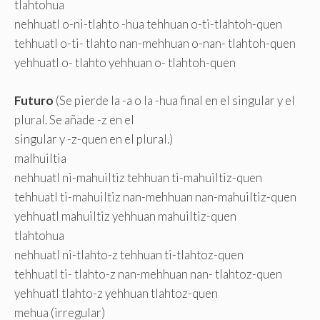
tlahtohua
nehhuatl o-ni-tlahto -hua tehhuan o-ti-tlahtoh-quen
tehhuatl o-ti- tlahto nan-mehhuan o-nan- tlahtoh-quen
yehhuatl o- tlahto yehhuan o- tlahtoh-quen
Futuro
(Se pierde la -a o la -hua final en el singular y el
plural. Se añade -z en el
singular y -z-quen en el plural.)
malhuiltia
nehhuatl ni-mahuiltiz tehhuan ti-mahuiltiz-quen
tehhuatl ti-mahuiltiz nan-mehhuan nan-mahuiltiz-quen
yehhuatl mahuiltiz yehhuan mahuiltiz-quen
tlahtohua
nehhuatl ni-tlahto-z tehhuan ti-tlahtoz-quen
tehhuatl ti- tlahto-z nan-mehhuan nan- tlahtoz-quen
yehhuatl tlahto-z yehhuan tlahtoz-quen
mehua (irregular)