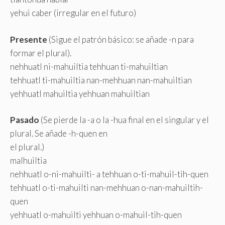
yehui caber (irregular en el futuro)
Presente
(Sigue el patrón básico: se añade -n para
formar el plural).
nehhuatl ni-mahuiltia tehhuan ti-mahuiltian
tehhuatl ti-mahuiltia nan-mehhuan nan-mahuiltian
yehhuatl mahuiltia yehhuan mahuiltian
Pasado
(Se pierde la -a o la -hua final en el singular y el
plural. Se añade -h-quen en
el plural.)
malhuiltia
nehhuatl o-ni-mahuilti- a tehhuan o-ti-mahuil-tih-quen
tehhuatl o-ti-mahuilti nan-mehhuan o-nan-mahuiltih-
quen
yehhuatl o-mahuilti yehhuan o-mahuil-tih-quen