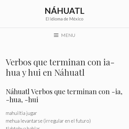
Saltar
NÁHUATL
al
contenido
El idioma de México
MENU
Verbos que terminan con ia-
hua y hui en Náhuatl
Náhuatl Verbos que terminan con -ia,
-hua, -hui
mahuiltia jugar
mehua levantarse (irregular en el futuro)
tlahtohua hablar