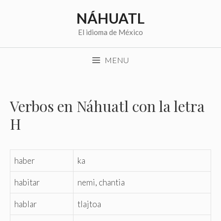
Saltar
NÁHUATL
al
contenido
El idioma de México
MENU
Verbos en Náhuatl con la letra
H
haber
ka
habitar
nemi, chantia
hablar
tlajtoa