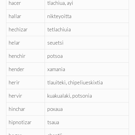
hacer
tlachiua, ayi
hallar
nikteyoitta
hechizar
tetlachiuia
helar
seuetsi
henchir
potsoa
hender
xamania
herir
tlauiteki, chipeliueskixtia
hervir
kuakualaki, potsonia
hinchar
poxaua
hipnotizar
tsaua