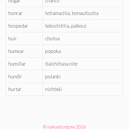
hogar
chantli
honrar
tetlamachia, temauitsotia
hospedar
tekochitilia, palkoui
huir
choloa
humear
popoka
humillar
tlalchitlasa nite
hundir
polanki
hurtar
nichteki
© nahuatl.org.mx 2026