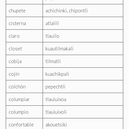
chupete
achichinki, chipontli
cisterna
atlalili
claro
tlauilo
closet
kuautilmakali
cobija
tilmatli
cojín
kuachikpali
colchón
pepechtli
columpiar
tlauiuixoa
columpio
tlauiuixoli
confortable
akouetsiki