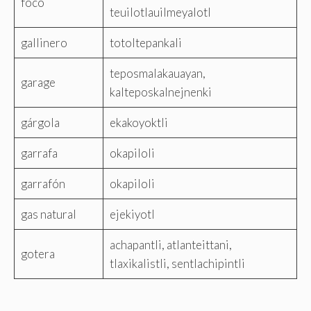
foco
teuilotlauilmeyalotl
gallinero
totoltepankali
teposmalakauayan,
garage
kalteposkalnejnenki
gárgola
ekakoyoktli
garrafa
okapiloli
garrafón
okapiloli
gas natural
ejekiyotl
achapantli, atlanteittani,
gotera
tlaxikalistli, sentlachipintli