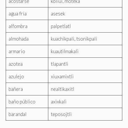
acostarse
koliui, moteka
agua fría
asesek
alfombra
palpetlatl
almohada
kuachikpali, tsonikpali
armario
kuautilmakali
azotea
tlapantli
azulejo
xiuxamixtli
bañera
nealtikaxitl
baño público
axixkali
barandal
teposojtli