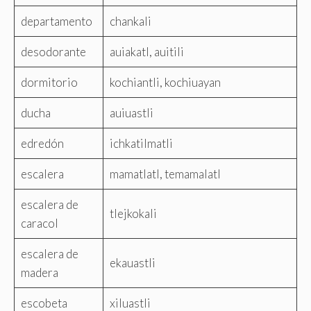
departamento
chankali
desodorante
auiakatl, auitili
dormitorio
kochiantli, kochiuayan
ducha
auiuastli
edredón
ichkatilmatli
escalera
mamatlatl, temamalatl
escalera de
tlejkokali
caracol
escalera de
ekauastli
madera
escobeta
xiluastli