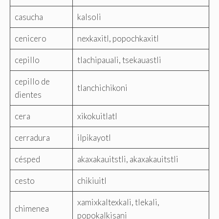
casucha
kalsoli
cenicero
nexkaxitl, popochkaxitl
cepillo
tlachipauali, tsekauastli
cepillo de
tlanchichikoni
dientes
cera
xikokuitlatl
cerradura
ilpikayotl
césped
akaxakauitstli, akaxakauitstli
cesto
chikiuitl
xamixkaltexkali, tlekali,
chimenea
popokalkisani