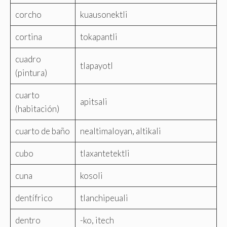
corcho
kuausonektli
cortina
tokapantli
cuadro
tlapayotl
(pintura)
cuarto
apitsali
(habitación)
cuarto de baño
nealtimaloyan, altikali
cubo
tlaxantetektli
cuna
kosoli
dentífrico
tlanchipeuali
dentro
-ko, itech