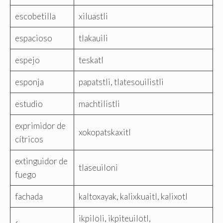
escobetilla
xiluastli
espacioso
tlakauili
espejo
teskatl
esponja
papatstli, tlatesouilistli
estudio
machtilistli
exprimidor de
xokopatskaxitl
cítricos
extinguidor de
tlaseuiloni
fuego
fachada
kaltoxayak, kalixkuaitl, kalixotl
ikpiloli, ikpiteuilotl,