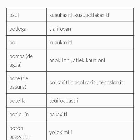
baúl
kuaukaxitl, kuaupetlakaxitl
bodega
tlaliloyan
bol
kuaukaxitl
bomba (de
anokiloni, atlekikaualoni
agua)
bote (de
solkaxitl, tlasolkaxitl, teposkaxitl
basura)
botella
teuiloapastli
botiquín
pakaxitl
botón
yolokimili
apagador