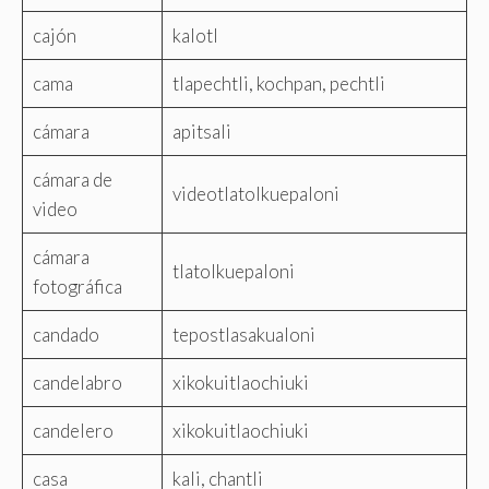
cajón
kalotl
cama
tlapechtli, kochpan, pechtli
cámara
apitsali
cámara de
videotlatolkuepaloni
video
cámara
tlatolkuepaloni
fotográfica
candado
tepostlasakualoni
candelabro
xikokuitlaochiuki
candelero
xikokuitlaochiuki
casa
kali, chantli