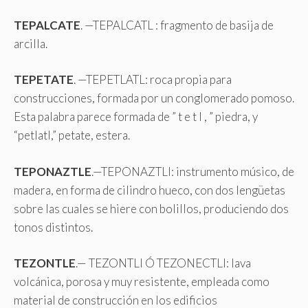
TEPALCATE
. —TEPALCATL : fragmento de basija de
arcilla.
TEPETATE
. —TEPETLATL: roca propia para
construcciones, formada por un conglomerado pomoso.
Esta palabra parece formada de ” t e t l , ” piedra, y
“petlatl,” petate, estera.
TEPONAZTLE
.—TEPONAZTLI: instrumento músico, de
madera, en forma de cilindro hueco, con dos lengüetas
sobre las cuales se hiere con bolillos, produciendo dos
tonos distintos.
TEZONTLE
.— TEZONTLI Ó TEZONECTLI: lava
volcánica, porosa y muy resistente, empleada como
material de construcción en los edificios