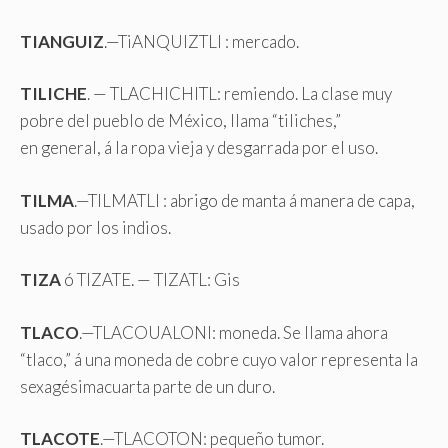
TIANGUIZ
.—TiANQUIZTLI : mercado.
TILICHE
. — TLACHICHITL: remiendo. La clase muy
pobre del pueblo de México, llama “tiliches,”
en general, á la ropa vieja y desgarrada por el uso.
TILMA
.—TILMATLI : abrigo de manta á manera de capa,
usado por los indios.
TIZA
ó TIZATE. — TIZATL: Gis
TLACO
.—TLACOUALONI: moneda. Se llama ahora
“tlaco,” á una moneda de cobre cuyo valor representa la
sexagésimacuarta parte de un duro.
TLACOTE
.—TLACOTON: pequeño tumor.