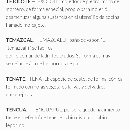
TEJOLOTE
.—TEXOLOTL: moledor de piedra, mano de
mortero, de forma especial, propio para moler ó
desmenuzar alguna sustancia en el utensilio de cocina
llamado molcajete.
TEMAZCAL
.—TEMAZCALLI : baño de vapor. “El
“temazcalli” se fabrica
por lo común de ladrillos crudos. Su forma es muy
semejanre á la de los hornos de pan
TENATE
.—TENATLI: especie de cesto, de forma, cónica,
formado con hojas vegetales largas y delgadas,
entretejidas.
TENCUA
. — TENCUAPUL: persona quede nacimiento
tiene el defecto’ de tener el labio dividido. Labio
leporino,