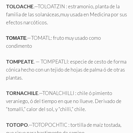
TOLOACHE
.—TOLOATZIN : estramonio, planta de la
familia de las solanáceas,muy usada en Medicina por sus
efectos narcóticos.
ТОМАТЕ
.—TOMATL: fruto muy usado como
condimento
TOMPEATE
. — TOMPEATLI: especie de cesto de forma
cónica hecho con un tejido de hojas de palma ó de otras
plantas.
TORNACHILE
.—TONALCHILLI : chile ó pimiento
veraniego, ó del tiempo en que no llueve. Derivado de
“tomalli,” calor del sol, y “chilli,” chile.
TOTOPO
.—TOTOPOCHTIC : tortilla de maíz tostada,
que sirve para bastimento de camino.