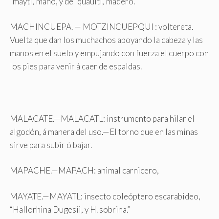
“maytl,”mano, y de “quauitl,”madero.
MACHINCUEPA. — MOTZINCUEPQUI : voltereta.
Vuelta que dan los muchachos apoyando la cabeza y las
manos en el suelo y empujando con fuerza el cuerpo con
los pies para venir á caer de espaldas.
MALACATE.—MALACATL: instrumento para hilar el
algodón, á manera del uso.—El torno que en las minas
sirve para subir ó bajar.
MAPACHE.—MAPACH: animal carnicero,
MAYATE.—MAYATL: insecto coleóptero escarabideo,
“Hallorhina Dugesii, y H. sobrina.”