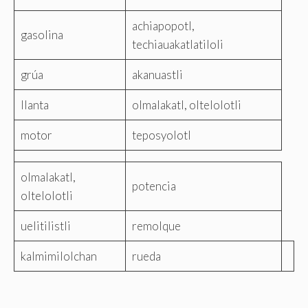
achiapopotl,
gasolina
techiauakatlatiloli
grúa
akanuastli
llanta
olmalakatl, oltelolotli
motor
teposyolotl
olmalakatl,
potencia
oltelolotli
uelitilistli
remolque
kalmimilolchan
rueda