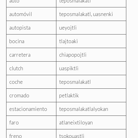
auto
teposmalakatl
automóvil
teposmalakatl, uasnenki
autopista
ueyojtli
bocina
tlajtoaki
carretera
chiapopojtli
clutch
uaspiktli
coche
teposmalakatl
cromado
petlaktik
estacionamiento
teposmalakatlalyokan
faro
atlaneixtiloyan
freno
tsokouastli