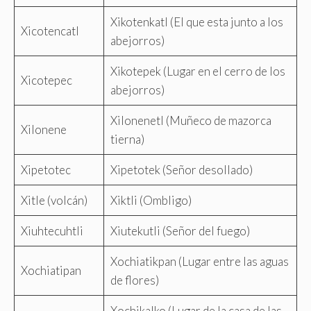
Xikotenkatl (El que esta junto a los
Xicotencatl
abejorros)
Xikotepek (Lugar en el cerro de los
Xicotepec
abejorros)
Xilonenetl (Muñeco de mazorca
Xilonene
tierna)
Xipetotec
Xipetotek (Señor desollado)
Xitle (volcán)
Xiktli (Ombligo)
Xiuhtecuhtli
Xiutekutli (Señor del fuego)
Xochiatikpan (Lugar entre las aguas
Xochiatipan
de flores)
Xochikalko (Lugar de la casa de las