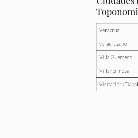
Ciudades 
Toponomia
Veracruz
veracruzano
Villa Guerrero
Villahermosa
Visitación (Tlapal