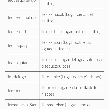
Tequesquitengo
salitre)
Tekixkinauak (Lugar cerca del
Tequexquinahuac
salitre)
Tequexquitla
Tekixkitlan (Lugar junto al salitre)
Tekixkiapan (Lugar sobre las
Tequisquiapan
aguas salitrosas)
Tekixkiak (Lugar del agua salitrosa
Tequixquiac
o tequezquitosa)
Tetelcingo
Tetetsinko (Lugar de las piedritas)
Teskoko (Lugar en la jarilla de los
Texcoco
riscos)
Texmelucan (San
Tetsmolokan (Lugar lleno de