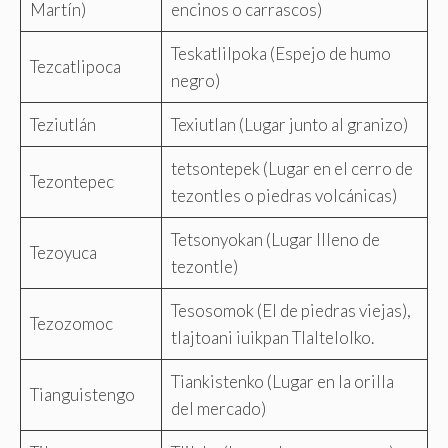
Martín)
encinos o carrascos)
Teskatlilpoka (Espejo de humo
Tezcatlipoca
negro)
Teziutlán
Texiutlan (Lugar junto al granizo)
tetsontepek (Lugar en el cerro de
Tezontepec
tezontles o piedras volcánicas)
Tetsonyokan (Lugar llleno de
Tezoyuca
tezontle)
Tesosomok (El de piedras viejas),
Tezozomoc
tlajtoani iuikpan Tlaltelolko.
Tiankistenko (Lugar en la orilla
Tianguistengo
del mercado)