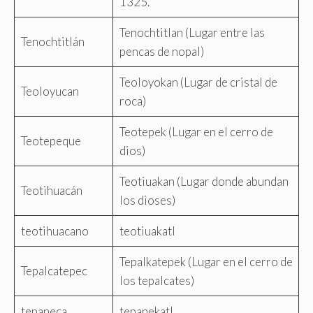
1325.
Tenochtitlan (Lugar entre las
Tenochtitlán
pencas de nopal)
Teoloyokan (Lugar de cristal de
Teoloyucan
roca)
Teotepek (Lugar en el cerro de
Teotepeque
dios)
Teotiuakan (Lugar donde abundan
Teotihuacán
los dioses)
teotihuacano
teotiuakatl
Tepalkatepek (Lugar en el cerro de
Tepalcatepec
los tepalcates)
tepaneca
tepanekatl