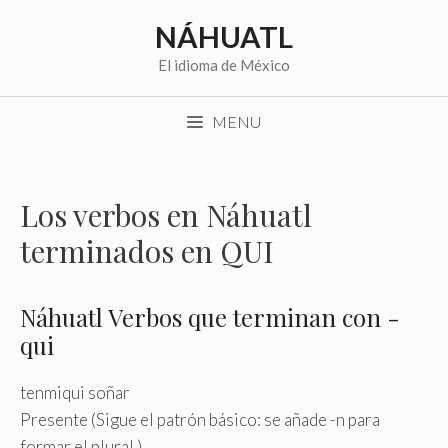
Saltar
NÁHUATL
al
contenido
El idioma de México
MENU
Los verbos en Náhuatl
terminados en QUI
Náhuatl Verbos que terminan con -
qui
tenmiqui soñar
Presente (Sigue el patrón básico: se añade -n para
formar el plural.)