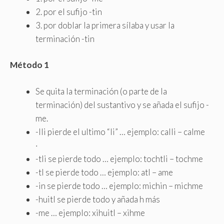
2. por el sufijo -tin
3. por doblar la primera sílaba y usar la
terminación -tin
Método 1
Se quita la terminación (o parte de la
terminación) del sustantivo y se añada el sufijo -
me.
-lli pierde el ultimo “li” … ejemplo: calli – calme
·
-tli se pierde todo … ejemplo: tochtli – tochme
-tl se pierde todo … ejemplo: atl – ame
-in se pierde todo … ejemplo: michin – michme
-huitl se pierde todo y añada h más
-me … ejemplo: xihuitl – xihme