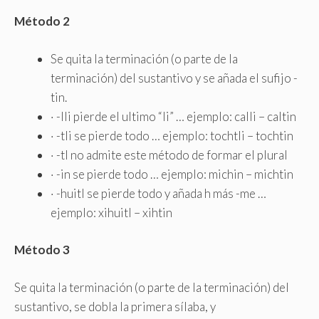
Método 2
Se quita la terminación (o parte de la
terminación) del sustantivo y se añada el sufijo -
tin.
· -lli pierde el ultimo “li” … ejemplo: calli – caltin
· -tli se pierde todo … ejemplo: tochtli – tochtin
· -tl no admite este método de formar el plural
· -in se pierde todo … ejemplo: michin – michtin
· -huitl se pierde todo y añada h más -me …
ejemplo: xihuitl – xihtin
Método 3
Se quita la terminación (o parte de la terminación) del
sustantivo, se dobla la primera sílaba, y