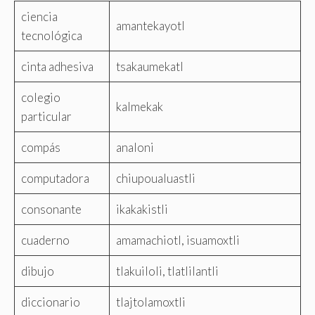
ciencia
amantekayotl
tecnológica
cinta adhesiva
tsakaumekatl
colegio
kalmekak
particular
compás
analoni
computadora
chiupoualuastli
consonante
ikakakistli
cuaderno
amamachiotl, isuamoxtli
dibujo
tlakuiloli, tlatlilantli
diccionario
tlajtolamoxtli