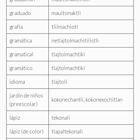
graduado
mauitsmaktli
grafía
tlilmachiotl
gramática
netlajtolmachitilistli
gramatical
tlajtolmachtiki
gramático
tlajtolmachtiki
idioma
tlajtoli
jardín de niños
kokonechantli, kokonexochitlan
(preescolar)
lápiz
tekonali
lápiz (de color)
tlapaltekonali