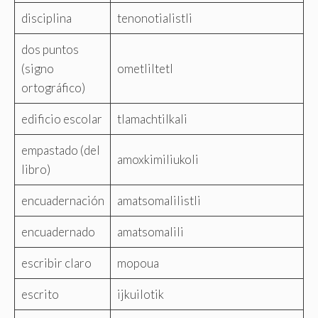
disciplina
tenonotialistli
dos puntos
(signo
ometliltetl
ortográfico)
edificio escolar
tlamachtilkali
empastado (del
amoxkimiliukoli
libro)
encuadernación
amatsomalilistli
encuadernado
amatsomalili
escribir claro
mopoua
escrito
ijkuilotik