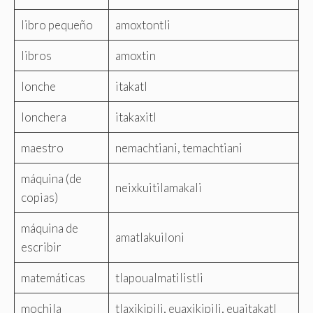
libro pequeño
amoxtontli
libros
amoxtin
lonche
itakatl
lonchera
itakaxitl
maestro
nemachtiani, temachtiani
máquina (de
neixkuitilamakali
copias)
máquina de
amatlakuiloni
escribir
matemáticas
tlapoualmatilistli
mochila
tlaxikipili, euaxikipili, euaitakatl