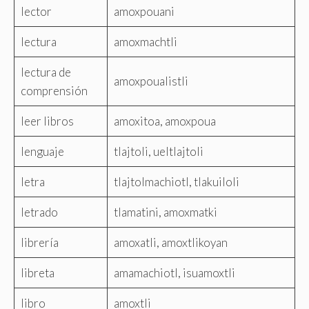
lector
amoxpouani
lectura
amoxmachtli
lectura de
amoxpoualistli
comprensión
leer libros
amoxitoa, amoxpoua
lenguaje
tlajtoli, ueltlajtoli
letra
tlajtolmachiotl, tlakuiloli
letrado
tlamatini, amoxmatki
librería
amoxatli, amoxtlikoyan
libreta
amamachiotl, isuamoxtli
libro
amoxtli