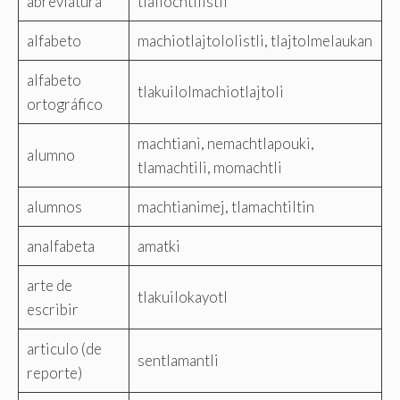
abreviatura
tlailochtilistli
alfabeto
machiotlajtololistli, tlajtolmelaukan
alfabeto
tlakuilolmachiotlajtoli
ortográfico
machtiani, nemachtlapouki,
alumno
tlamachtili, momachtli
alumnos
machtianimej, tlamachtiltin
analfabeta
amatki
arte de
tlakuilokayotl
escribir
articulo (de
sentlamantli
reporte)