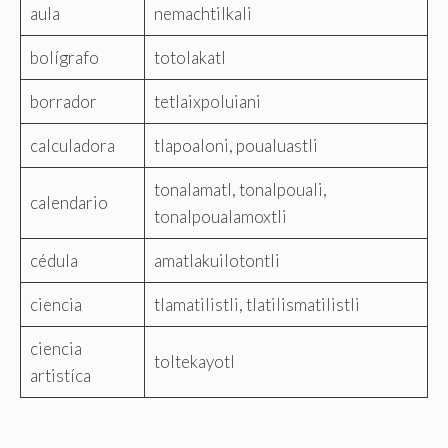
aula
nemachtilkali
bolígrafo
totolakatl
borrador
tetlaixpoluiani
calculadora
tlapoaloni, poualuastli
tonalamatl, tonalpouali,
calendario
tonalpoualamoxtli
cédula
amatlakuilotontli
ciencia
tlamatilistli, tlatilismatilistli
ciencia
toltekayotl
artistíca