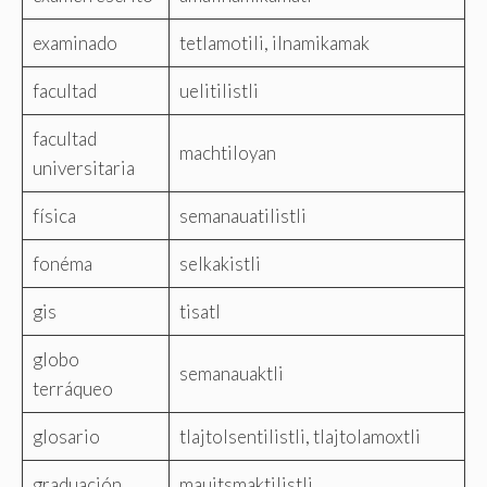
examinado
tetlamotili, ilnamikamak
facultad
uelitilistli
facultad
machtiloyan
universitaria
física
semanauatilistli
fonéma
selkakistli
gis
tisatl
globo
semanauaktli
terráqueo
glosario
tlajtolsentilistli, tlajtolamoxtli
graduación
mauitsmaktilistli