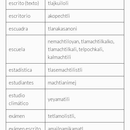
escrito (texto)
tlajkuiloli
escritorio
akopechtli
escuadra
tlanakasanoni
nemachtiloyan, tlamachtilkalko,
escuela
tlamachtilkali, telpochkali,
kalmachtili
estadística
tlasemachtilistli
estudiantes
machtianimej
estudio
yeyamatili
climático
exámen
tetlamolistli,
exámen escrito
amailnamikamatl