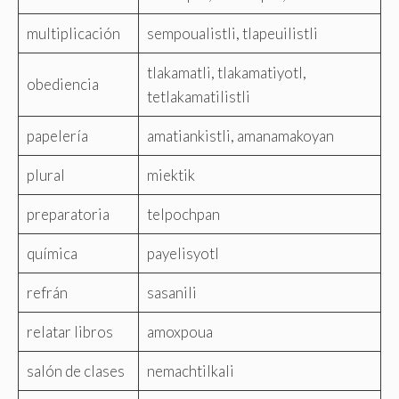
multiplicación
sempoualistli, tlapeuilistli
tlakamatli, tlakamatiyotl,
obediencia
tetlakamatilistli
papelería
amatiankistli, amanamakoyan
plural
miektik
preparatoria
telpochpan
química
payelisyotl
refrán
sasanili
relatar libros
amoxpoua
salón de clases
nemachtilkali