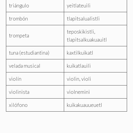
triángulo
yeitlateuili
trombón
tlapitsalualistli
teposkikistli,
trompeta
tlapitsalkuakuauitl
tuna (estudiantina)
kaxtilkuikatl
velada musical
kuikatlauili
violín
violin, violi
violinista
violnemini
xilófono
kuikakuauueuetl