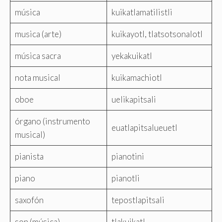
música
kuikatlamatilistli
musica (arte)
kuikayotl, tlatsotsonalotl
música sacra
yekakuikatl
nota musical
kuikamachiotl
oboe
uelikapitsali
órgano (instrumento
euatlapitsalueuetl
musical)
pianista
pianotini
piano
pianotli
saxofón
tepostlapitsali
son (música)
tlakuikatl