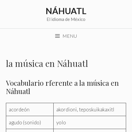
Saltar
NÁHUATL
al
contenido
El idioma de México
MENU
la música en Náhuatl
Vocabulario rferente a la música en
Náhuatl
acordeón
akordioni, teposkuikakaxitl
agudo (sonido)
yolo