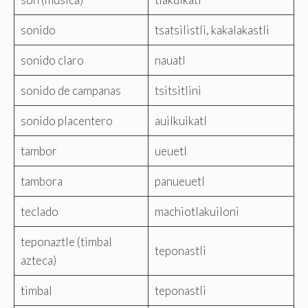
sonido
tsatsilistli, kakalakastli
sonido claro
nauatl
sonido de campanas
tsitsitlini
sonido placentero
auilkuikatl
tambor
ueuetl
tambora
panueuetl
teclado
machiotlakuiloni
teponaztle (timbal
teponastli
azteca)
timbal
teponastli