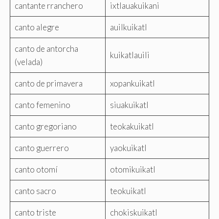
cantante rranchero
ixtlauakuikani
canto alegre
auilkuikatl
canto de antorcha
kuikatlauili
(velada)
canto de primavera
xopankuikatl
canto femenino
siuakuikatl
canto gregoriano
teokakuikatl
canto guerrero
yaokuikatl
canto otomí
otomikuikatl
canto sacro
teokuikatl
canto triste
chokiskuikatl