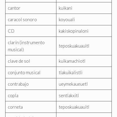
cantor
kuikani
caracol sonoro
koyouali
CD
kakiskopinaloni
clarín (instrumento
teposkuakuauitl
musical)
clave de sol
kuikamachiotl
conjunto musical
tlakuikalistli
contrabajo
ueymekaueuetl
copla
sentlakxitl
corneta
teposkuakuauitl