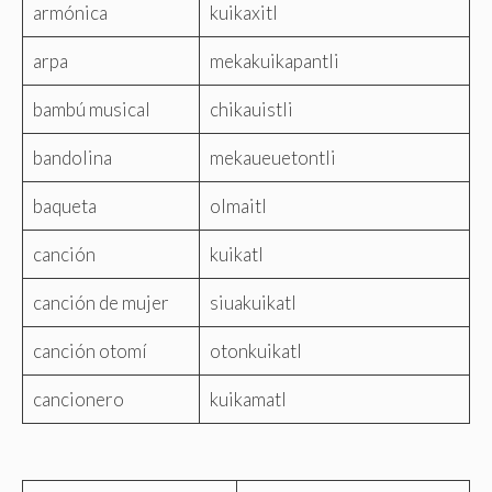
armónica
kuikaxitl
arpa
mekakuikapantli
bambú musical
chikauistli
bandolina
mekaueuetontli
baqueta
olmaitl
canción
kuikatl
canción de mujer
siuakuikatl
canción otomí
otonkuikatl
cancionero
kuikamatl