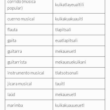
corrido (música
kuikatlayeualtili
popular)
cuerno musical
kuikakuakuauitl
flauta
tlapitsali
gaita
euatlapitsali
guitarra
mekaueuetl
guitarrista
mekaueuekuikani
instrumento musical
tlatsotsonali
jícara musical
tauitl
laúd
mekaueuetl
marimba
kuikakuauueuetl