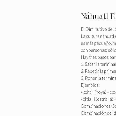
Náhuatl E
El Diminutivo de l
La cultura náhuatl
es más pequeño, má
con personas; sólo
Hay tres pasos par
1. Sacar la termina
2. Repetir la prime
3. Poner la termin
Ejemplos:
· xohtli (hoya) – xo
· citlalli (estrella) 
Combinaciones: Se
Combinación del di