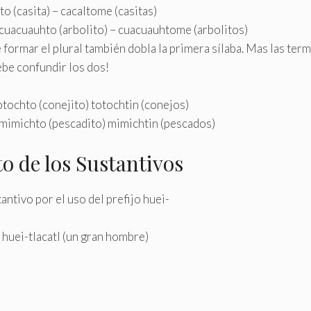
alto (casita) – cacaltome (casitas)
– cuacuauhto (arbolito) – cuacuauhtome (arbolitos)
formar el plural también dobla la primera sílaba. Mas las ter
ebe confundir los dos!
totochto (conejito) totochtin (conejos)
 mimichto (pescadito) mimichtin (pescados)
o de los Sustantivos
antivo por el uso del prefijo huei-
– huei-tlacatl (un gran hombre)