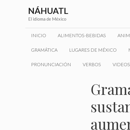
Saltar
NÁHUATL
al
contenido
El idioma de México
INICIO
ALIMENTOS-BEBIDAS
ANIM
GRAMÁTICA
LUGARES DE MÉXICO
PRONUNCIACIÓN
VERBOS
VIDEOS
Gramá
susta
aumen