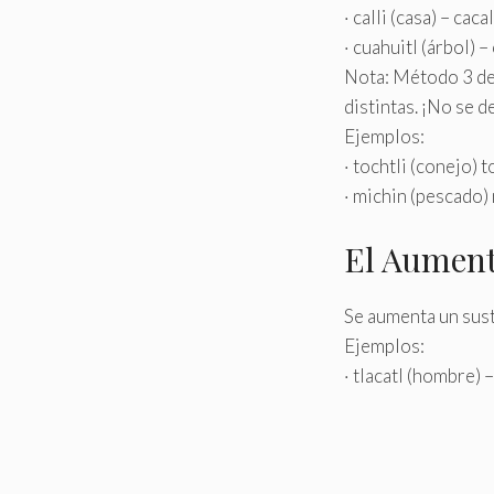
· calli (casa) – cac
· cuahuitl (árbol) 
Nota: Método 3 de 
distintas. ¡No se d
Ejemplos:
· tochtli (conejo) 
· michin (pescado)
El Aument
Se aumenta un sust
Ejemplos:
· tlacatl (hombre) 