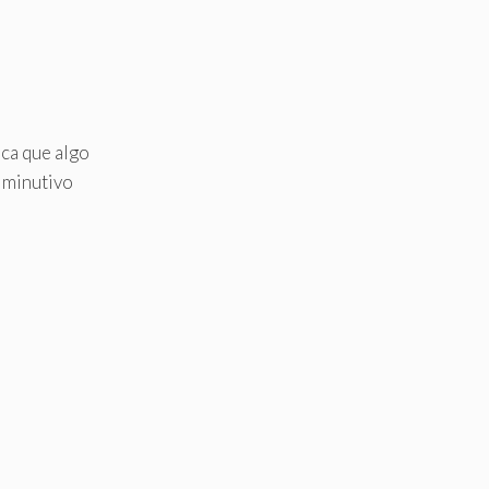
ica que algo
diminutivo