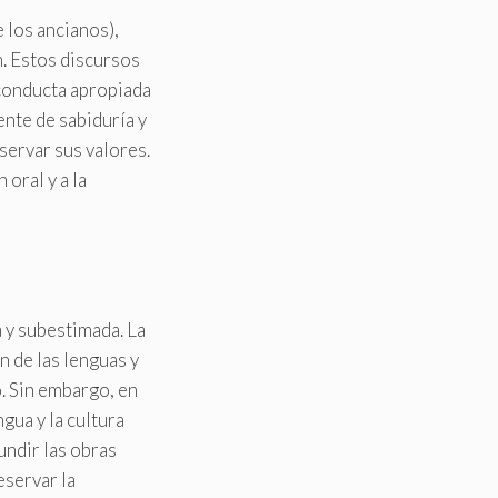
e los ancianos),
. Estos discursos
 conducta apropiada
ente de sabiduría y
servar sus valores.
oral y a la
a y subestimada. La
n de las lenguas y
. Sin embargo, en
ngua y la cultura
undir las obras
eservar la