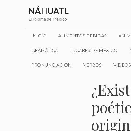
Saltar
NÁHUATL
al
contenido
El idioma de México
INICIO
ALIMENTOS-BEBIDAS
ANIM
GRAMÁTICA
LUGARES DE MÉXICO
PRONUNCIACIÓN
VERBOS
VIDEOS
¿Exist
poétic
origi