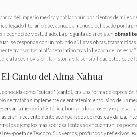
 franca del imperio mexica y hablada aún por cientos de miles 
ico legado literario que, aunque a menudo eclipsado por la p
r reconocido y estudiado. La pregunta de si existen
obras lit
uatl se responde con un rotundo sí. Estas obras, transmitida
ente transcritas al alfabeto latino tras la llegada de los espa
ble a la cosmovisión, la historia y la sensibilidad estética de 
: El Canto del Alma Nahua
, conocida como *cuícatl* (canto), era una forma de expresión 
 No se trataba simplemente de entretenimiento, sino de un med
servar la memoria histórica, honrar a los dioses y expresar 
as eran frecuentemente acompañados de música y danza, inte
ntre los ejemplos más sobresalientes se encuentran los poema
 el rey-poeta de Texcoco. Sus versos, profundos y reflexivos, e