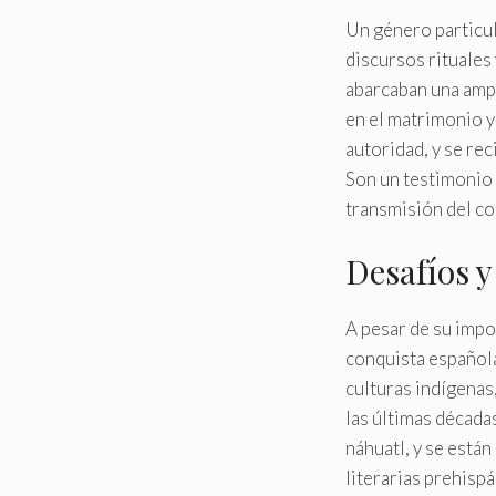
Un género particul
discursos rituales
abarcaban una ampl
en el matrimonio y
autoridad, y se re
Son un testimonio e
transmisión del co
Desafíos 
A pesar de su impo
conquista española 
culturas indígenas
las últimas décadas
náhuatl, y se están
literarias prehisp