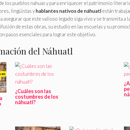
 de los pueblos nahuas y para enriquecer el patrimonio literari
res, lingüistas y
hablantes nativos de náhuatl
están trabaj
 asegurar que este valioso legado siga vivo y se transmita a l
ifusión de estas obras, su estudio en las escuelas y su promo
n pasos esenciales para lograr este objetivo.
mación del Náhuatl
¿A
pe
¿Cuáles son las
ná
costumbres de los
a
náhuatl?
o