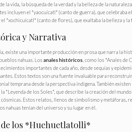
e la vida, la búsqueda de la verdad y la belleza de la naturale
s incluyen el *yaocuícatl* (canto de guerra), que celebraba el
el *xochicuícatl* (canto de flores), que exaltaba la belleza y la 
órica y Narrativa
a, existe una importante producción en prosa que narra la hist
 pueblos nahuas. Los
anales históricos
, como los *Anales de C
tecimientos importantes de cada año, desde sequías y epidemi
ntes. Estos textos son una fuente invaluable para reconstruir 
onial temprana desde la perspectiva indígena. También existen 
la *Leyenda de los Soles*, que describe la creación del mundo 
s cósmicas. Estos relatos, llenos de simbolismo y metáforas, r
s nahuas tenían del universo y su lugar en él.
de los *Huehuetlatolli*