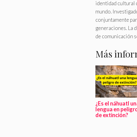
identidad cultural
mundo. Investigado
conjuntamente para
generaciones. La d
de comunicación so
Más infor
¿Es el náhuatl un
lengua en peligr
de extinción?