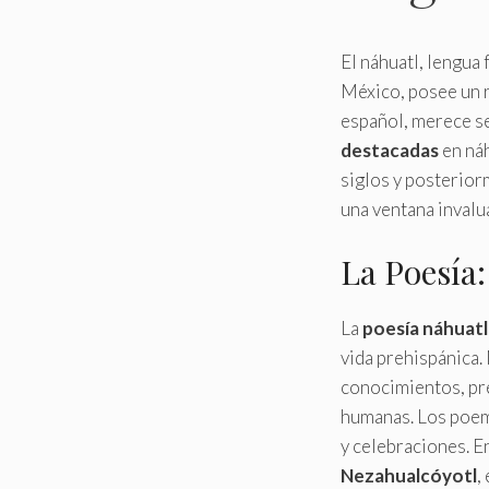
El náhuatl, lengua
México, posee un r
español, merece se
destacadas
en náh
siglos y posteriorm
una ventana invalua
La Poesía
La
poesía náhuatl
vida prehispánica.
conocimientos, pre
humanas. Los poem
y celebraciones. E
Nezahualcóyotl
,