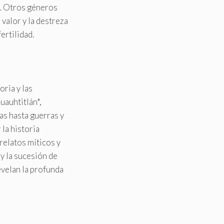
za. Otros géneros
 valor y la destreza
fertilidad.
oria y las
uauhtitlán*,
as hasta guerras y
la historia
relatos míticos y
y la sucesión de
evelan la profunda