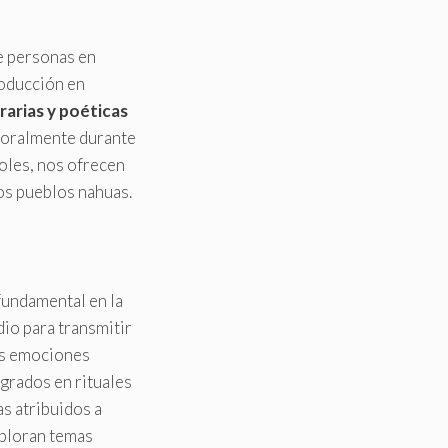
de personas en
roducción en
erarias y poéticas
s oralmente durante
ñoles, nos ofrecen
los pueblos nahuas.
fundamental en la
io para transmitir
las emociones
grados en rituales
s atribuidos a
xploran temas