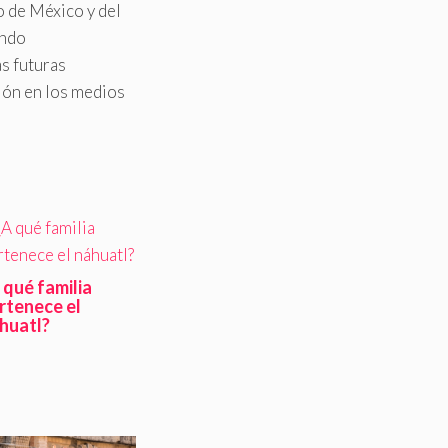
o de México y del
ando
as futuras
ción en los medios
 qué familia
rtenece el
huatl?