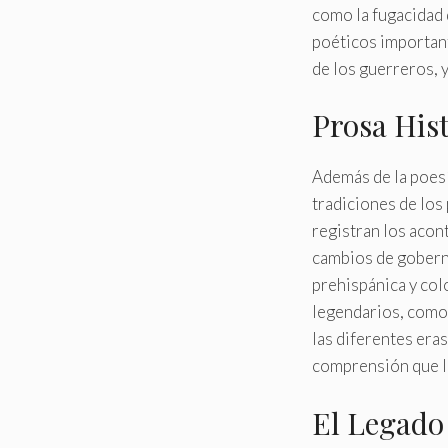
como la fugacidad d
poéticos importante
de los guerreros, y 
Prosa Hist
Además de la poesí
tradiciones de los
registran los acon
cambios de goberna
prehispánica y col
legendarios, como 
las diferentes era
comprensión que lo
El Legado 