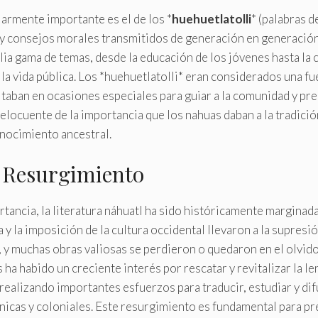
armente importante es el de los *
huehuetlatolli
* (palabras d
 y consejos morales transmitidos de generación en generación
ia gama de temas, desde la educación de los jóvenes hasta la
 la vida pública. Los *huehuetlatolli* eran considerados una fu
citaban en ocasiones especiales para guiar a la comunidad y pre
locuente de la importancia que los nahuas daban a la tradición 
nocimiento ancestral.
y Resurgimiento
rtancia, la literatura náhuatl ha sido históricamente marginad
y la imposición de la cultura occidental llevaron a la supresió
, y muchas obras valiosas se perdieron o quedaron en el olvido
 ha habido un creciente interés por rescatar y revitalizar la le
 realizando importantes esfuerzos para traducir, estudiar y dif
ánicas y coloniales. Este resurgimiento es fundamental para pr