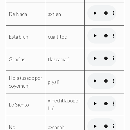
De Nada
axtlen
Esta bien
cualtitoc
Gracias
tlazcamati
Hola (usado por
piyali
coyomeh)
xinechtlapopol
Lo Siento
hui
No
axcanah