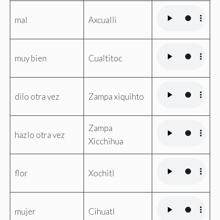
mal
Axcualli
muy bien
Cualtitoc
dilo otra vez
Zampa xiquihto
Zampa
hazlo otra vez
Xicchihua
flor
Xochitl
mujer
Cihuatl