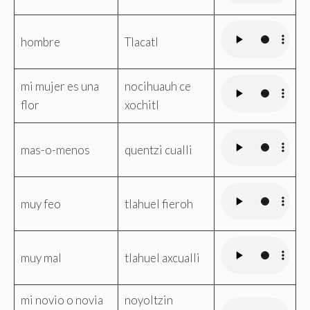
hombre
Tlacatl
mi mujer es una
nocihuauh ce
flor
xochitl
mas-o-menos
quentzi cualli
muy feo
tlahuel fieroh
muy mal
tlahuel axcualli
mi novio o novia
noyoltzin