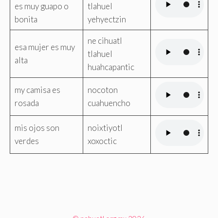
es muy guapo o
tlahuel
bonita
yehyectzin
ne cihuatl
esa mujer es muy
tlahuel
alta
huahcapantic
my camisa es
nocoton
rosada
cuahuencho
mis ojos son
noixtiyotl
verdes
xoxoctic