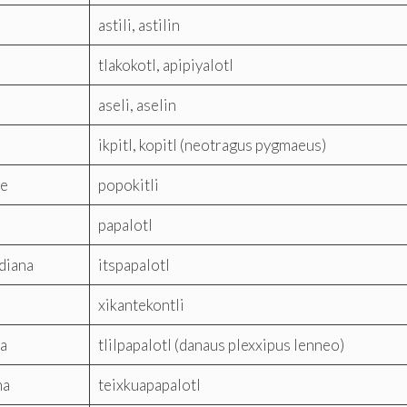
astili, astilin
tlakokotl, apipiyalotl
aseli, aselin
ikpitl, kopitl (neotragus pygmaeus)
te
popokitli
papalotl
diana
itspapalotl
xikantekontli
a
tlilpapalotl (danaus plexxipus lenneo)
na
teixkuapapalotl