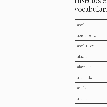
Insectos e
vocabular
abeja
abeja reina
abejaruco
alacrán
alacranes
aracnido
araña
arañas