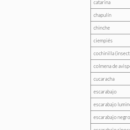
catarina
chapulín
chinche
ciempiés
cochinilla (insect
colmena de avis
cucaracha
escarabajo
escarabajo lumi
escarabajo negr
escarabajo rinoc