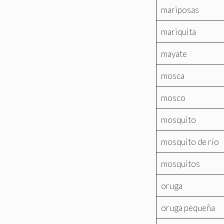
mariposas
mariquita
mayate
mosca
mosco
mosquito
mosquito de río
mosquitos
oruga
oruga pequeña