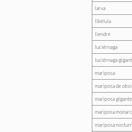
larva
libélula
liendre
luciérnaga
luciérnaga gigan
mariposa
mariposa de obsi
mariposa gigante
mariposa monarc
mariposa noctur