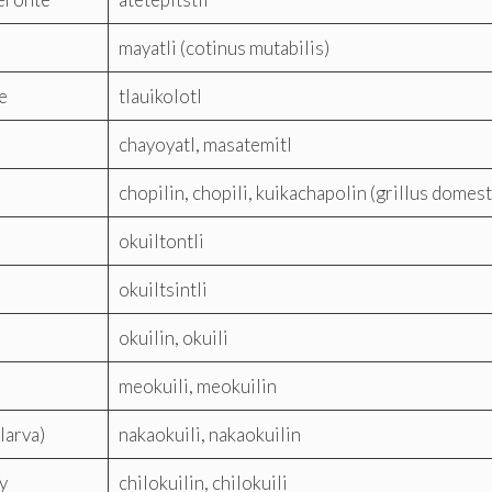
mayatli (cotinus mutabilis)
e
tlauikolotl
chayoyatl, masatemitl
chopilin, chopili, kuikachapolin (grillus domest
okuiltontli
okuiltsintli
okuilin, okuili
meokuili, meokuilin
larva)
nakaokuili, nakaokuilin
y
chilokuilin, chilokuili