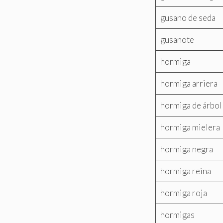
gusano de seda
gusanote
hormiga
hormiga arriera
hormiga de árbol
hormiga mielera
hormiga negra
hormiga reina
hormiga roja
hormigas