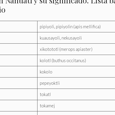
n Náhuatl y su significado. Lista b
io
pipiyoli, pipiyolin (apis mellifica)
kuausayoli, nekusayoli
xikotototl (merops apiaster)
kolotl (buthus occitanus)
kokolo
pepeyoktli
tokatl
tokamej