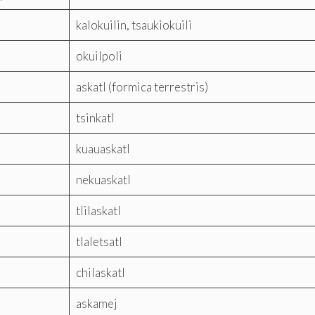
kalokuilin, tsaukiokuili
okuilpoli
askatl (formica terrestris)
tsinkatl
kuauaskatl
nekuaskatl
tlilaskatl
tlaletsatl
chilaskatl
askamej