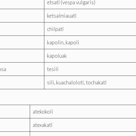
etsatl (vespa vulgaris)
ketsalmiauatl
chilpatl
kapolin, kapoli
kapoluak
osa
tesili
sili, kuachalolotl, tochakatl
atekokoli
atexakatl