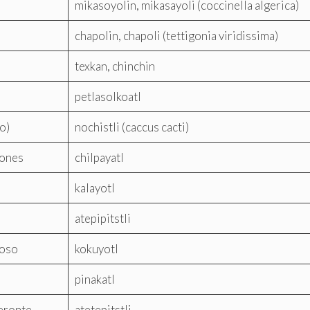
mikasoyolin, mikasayoli (coccinella algerica)
chapolin, chapoli (tettigonia viridissima)
texkan, chinchin
petlasolkoatl
o)
nochistli (caccus cacti)
pones
chilpayatl
kalayotl
atepipitstli
noso
kokuyotl
o
pinakatl
eronte
atetepitstli