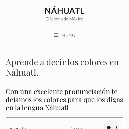
Saltar
NÁHUATL
al
contenido
El idioma de México
MENU
Aprende a decir los colores en
Náhuatl.
Con una excelente pronunciación te
dejamos los colores para que los digas
en la lengua Náhuatl
amarillo
Coztic