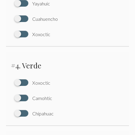
Yayahuic
Cuahuencho
Xoxoctic
#4.
Verde
Xoxoctic
Camohtic
Chipahuac