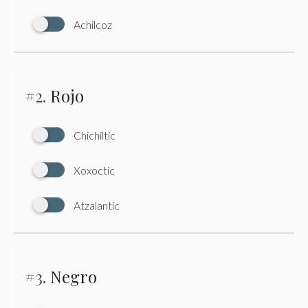
Achilcoz
#2.
Rojo
Chichiltic
Xoxoctic
Atzalantic
#3.
Negro