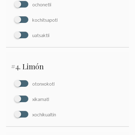
ochonetli
kochitsapotl
uatsaktli
#4.
Limón
otonxokotl
xikamatl
xochikualtin