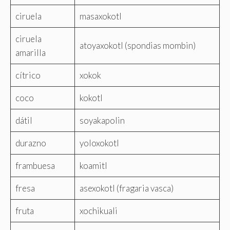
ciruela
masaxokotl
ciruela
atoyaxokotl (spondias mombin)
amarilla
cítrico
xokok
coco
kokotl
dátil
soyakapolin
durazno
yoloxokotl
frambuesa
koamitl
fresa
asexokotl (fragaria vasca)
fruta
xochikuali