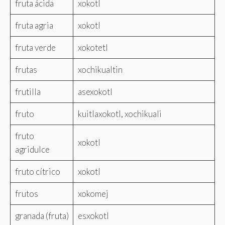
fruta ácida
xokotl
fruta agria
xokotl
fruta verde
xokotetl
frutas
xochikualtin
frutilla
asexokotl
fruto
kuitlaxokotl, xochikuali
fruto
xokotl
agridulce
fruto cítrico
xokotl
frutos
xokomej
granada (fruta)
esxokotl