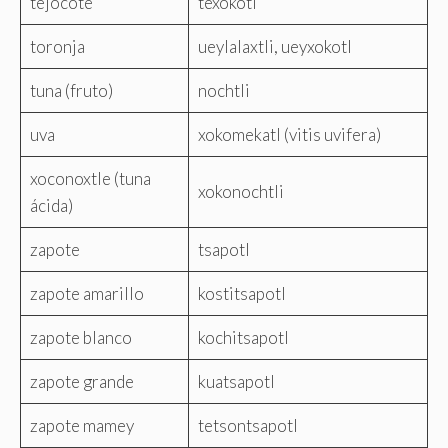
tejocote
texokotl
toronja
ueylalaxtli, ueyxokotl
tuna (fruto)
nochtli
uva
xokomekatl (vitis uvifera)
xoconoxtle (tuna
xokonochtli
ácida)
zapote
tsapotl
zapote amarillo
kostitsapotl
zapote blanco
kochitsapotl
zapote grande
kuatsapotl
zapote mamey
tetsontsapotl