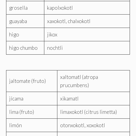
grosella
kapolxokotl
guayaba
xaxokotl, chalxokotl
higo
jikox
higo chumbo
nochtli
xaltomatl (atropa
jaltomate (fruto)
prucumbens)
jícama
xikamatl
lima (fruto)
limaxokotl (citrus limetta)
limón
otonxokotl, xoxokotl