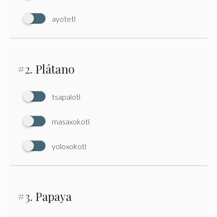
ayotetl
#2.
Plátano
tsapalotl
masaxokotl
yoloxokotl
#3.
Papaya