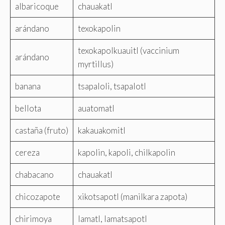
albaricoque
chauakatl
arándano
texokapolin
texokapolkuauitl (vaccinium
arándano
myrtillus)
banana
tsapaloli, tsapalotl
bellota
auatomatl
castaña (fruto)
kakauakomitl
cereza
kapolin, kapoli, chilkapolin
chabacano
chauakatl
chicozapote
xikotsapotl (manilkara zapota)
chirimoya
lamatl, lamatsapotl