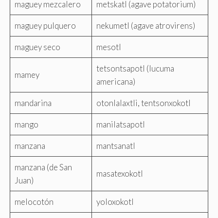
maguey mezcalero
metskatl (agave potatorium)
maguey pulquero
nekumetl (agave atrovirens)
maguey seco
mesotl
tetsontsapotl (lucuma
mamey
americana)
mandarina
otonlalaxtli, tentsonxokotl
mango
manilatsapotl
manzana
mantsanatl
manzana (de San
masatexokotl
Juan)
melocotón
yoloxokotl