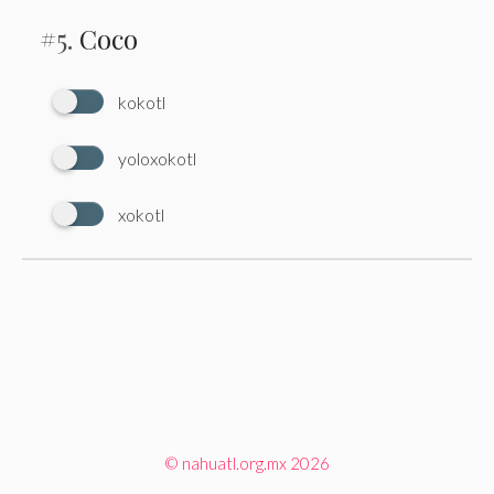
#5.
Coco
kokotl
yoloxokotl
xokotl
© nahuatl.org.mx 2026