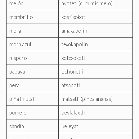
melón
ayotetl (cucumis melo)
membrillo
kostixokotl
mora
amakapolin
mora azul
texokapolin
níspero
xotexokotl
papaya
ochonetli
pera
atsapotl
piña (fruta)
matsatli (pinea ananas)
pomelo
ueylalaxtli
sandía
ueleyatl