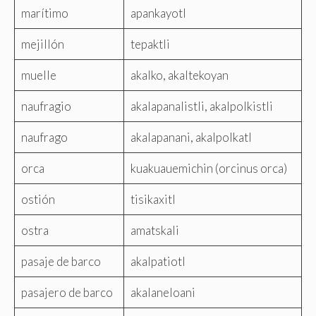
marítimo
apankayotl
mejillón
tepaktli
muelle
akalko, akaltekoyan
naufragio
akalapanalistli, akalpolkistli
naufrago
akalapanani, akalpolkatl
orca
kuakuauemichin (orcinus orca)
ostión
tisikaxitl
ostra
amatskali
pasaje de barco
akalpatiotl
pasajero de barco
akalaneloani