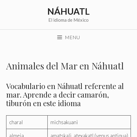
Saltar
NÁHUATL
al
contenido
El idioma de México
MENU
Animales del Mar en Náhuatl
Vocabulario en Náhuatl referente al
mar. Aprende a decir camarón,
tiburón en este idioma
charal
michsakuani
almeja
amatskali, atexakatl (venus antiqua)