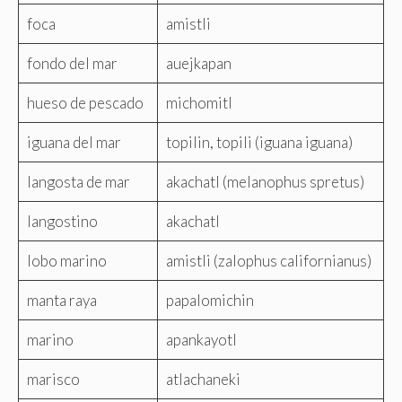
foca
amistli
fondo del mar
auejkapan
hueso de pescado
michomitl
iguana del mar
topilin, topili (iguana iguana)
langosta de mar
akachatl (melanophus spretus)
langostino
akachatl
lobo marino
amistli (zalophus californianus)
manta raya
papalomichin
marino
apankayotl
marisco
atlachaneki