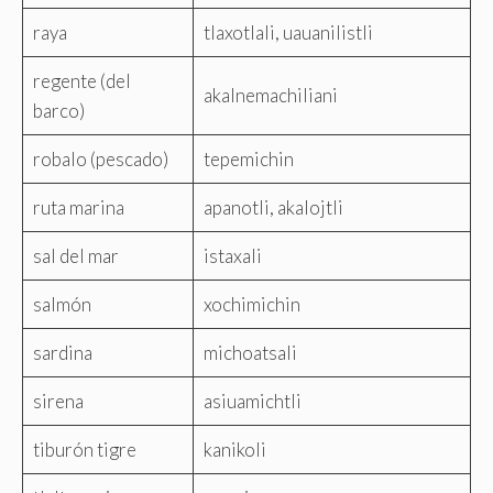
raya
tlaxotlali, uauanilistli
regente (del
akalnemachiliani
barco)
robalo (pescado)
tepemichin
ruta marina
apanotli, akalojtli
sal del mar
istaxali
salmón
xochimichin
sardina
michoatsali
sirena
asiuamichtli
tiburón tigre
kanikoli