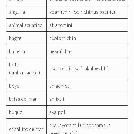
anguila
koamichin (ophichthus pacifici)
animal acuático
atlanemini
bagre
axolomichin
ballena
ueymichin
bote
akaltontli, akali, akalpechtli
(embarcación)
boya
amachiotl
brisa del mar
amixtli
buque
akalpoli
akauayotontli (hippocampus
caballito de mar
brevirostris)