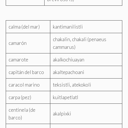
calma (del mar)
kantimanilistli
chakalin, chakali (penaeus
camarón
cammarus)
camarote
akalkochiuayan
capitán del barco
akaltepachoani
caracol marino
teksistli, atekokoli
carpa (pez)
kuitlapetlatl
centinela (de
akalpixki
barco)