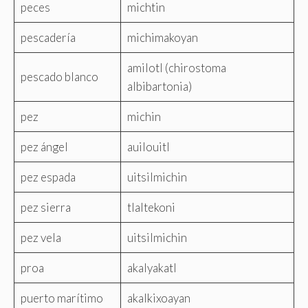
peces
michtin
pescadería
michimakoyan
amilotl (chirostoma
pescado blanco
albibartonia)
pez
michin
pez ángel
auilouitl
pez espada
uitsilmichin
pez sierra
tlaltekoni
pez vela
uitsilmichin
proa
akalyakatl
puerto marítimo
akalkixoayan