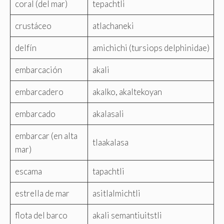
coral (del mar)
tepachtli
crustáceo
atlachaneki
delfín
amichichi (tursiops delphinidae)
embarcación
akali
embarcadero
akalko, akaltekoyan
embarcado
akalasali
embarcar (en alta
tlaakalasa
mar)
escama
tapachtli
estrella de mar
asitlalmichtli
flota del barco
akali semantiuitstli