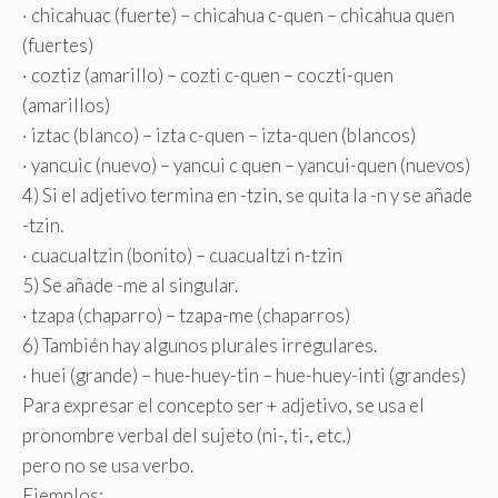
· chicahuac (fuerte) – chicahua c-quen – chicahua quen
(fuertes)
· coztiz (amarillo) – cozti c-quen – coczti-quen
(amarillos)
· iztac (blanco) – izta c-quen – izta-quen (blancos)
· yancuic (nuevo) – yancui c quen – yancui-quen (nuevos)
4) Si el adjetivo termina en -tzin, se quita la -n y se añade
-tzin.
· cuacualtzin (bonito) – cuacualtzi n-tzin
5) Se añade -me al singular.
· tzapa (chaparro) – tzapa-me (chaparros)
6) También hay algunos plurales irregulares.
· huei (grande) – hue-huey-tin – hue-huey-inti (grandes)
Para expresar el concepto ser + adjetivo, se usa el
pronombre verbal del sujeto (ni-, ti-, etc.)
pero no se usa verbo.
Ejemplos: