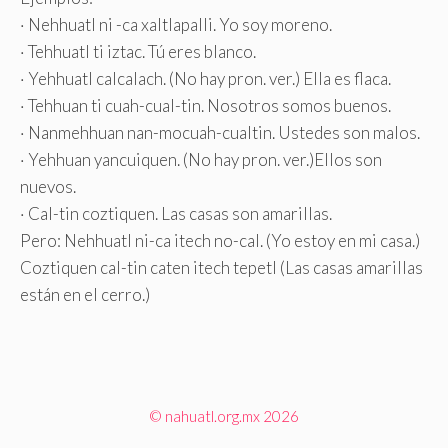
· Nehhuatl ni -ca xaltlapalli. Yo soy moreno.
· Tehhuatl ti iztac. Tú eres blanco.
· Yehhuatl calcalach. (No hay pron. ver.) Ella es flaca.
· Tehhuan ti cuah-cual-tin. Nosotros somos buenos.
· Nanmehhuan nan-mocuah-cualtin. Ustedes son malos.
· Yehhuan yancuiquen. (No hay pron. ver.)Ellos son
nuevos.
· Cal-tin coztiquen. Las casas son amarillas.
Pero: Nehhuatl ni-ca itech no-cal. (Yo estoy en mi casa.)
Coztiquen cal-tin caten itech tepetl (Las casas amarillas
están en el cerro.)
© nahuatl.org.mx 2026