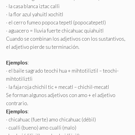
· la casa blanca iztac calli
· la flor azul yahuitl xochitl
· el cerro fumeo popoca tepetl (popocatepetl)
· aguacero = lluvia fuerte chicahuac quiahuitl
Cuando se combinan los adjetivos con los sustantivos,
el adjetivo pierde su terminación.
Ejemplos
:
· el baile sagrado teochi hua + mihtotiliztil – teochi-
mihtotiliztli
· la faja roja chichil tic + mecatl – chichil-mecatl
Se forman algunos adjetivos con amo + el adjetivo
contrario.
Ejemplos
:
· chicahuac (fuerte) amo chicahuac (débil)
· cualli (bueno) amo cualli (malo)