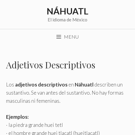
Saltar
NÁHUATL
al
contenido
El idioma de México
MENU
Adjetivos Descriptivos
Los
adjetivos
descriptivos
en
Náhuatl
describen un
sustantivo. Se van antes del sustantivo. No hay formas
masculinas ni femeninas.
Ejemplos:
· la piedra grande huei tetl
· el hombre grande huei tlacatl (hueitlacatl)