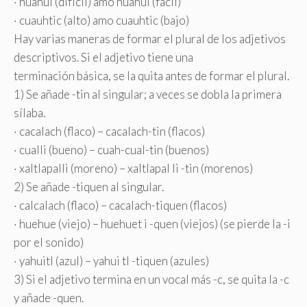
· huahui (difícil) amo huahui (fácil)
· cuauhtic (alto) amo cuauhtic (bajo)
Hay varias maneras de formar el plural de los adjetivos
descriptivos. Si el adjetivo tiene una
terminación básica, se la quita antes de formar el plural.
1) Se añade -tin al singular; a veces se dobla la primera
sílaba.
· cacalach (flaco) – cacalach-tin (flacos)
· cualli (bueno) – cuah-cual-tin (buenos)
· xaltlapalli (moreno) – xaltlapal li -tin (morenos)
2) Se añade -tiquen al singular.
· calcalach (flaco) – cacalach-tiquen (flacos)
· huehue (viejo) – huehuet i -quen (viejos) (se pierde la -i
por el sonido)
· yahuitl (azul) – yahui tl -tiquen (azules)
3) Si el adjetivo termina en un vocal más -c, se quita la -c
y añade -quen.